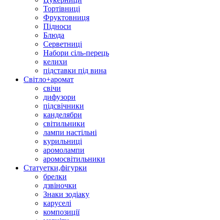
Тортівниці
Фруктовниця
Підноси
Блюда
Серветниці
Набори сіль-перець
келихи
підставки під вина
Світло+аромат
свічи
дифузори
підсвічники
канделябри
світильники
лампи настільні
курильниці
аромолампи
аромосвітильники
Статуетки,фігурки
брелки
дзвіночки
Знаки зодіаку
каруселі
композиції