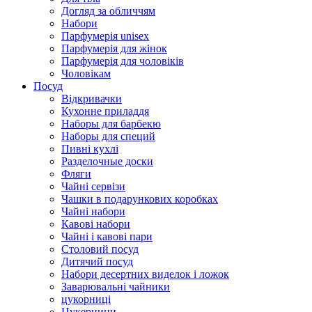
Догляд за обличчям
Набори
Парфумерія unisex
Парфумерія для жінок
Парфумерія для чоловіків
Чоловікам
Посуд
Відкривачки
Кухонне приладдя
Наборы для барбекю
Наборы для специй
Пивні кухлі
Разделочные доски
Фляги
Чайні сервізи
Чашки в подарункових коробках
Чайні набори
Кавові набори
Чайні і кавові пари
Столовий посуд
Дитячий посуд
Набори десертних виделок і ложок
Заварювальні чайники
цукорниці
Цукерници