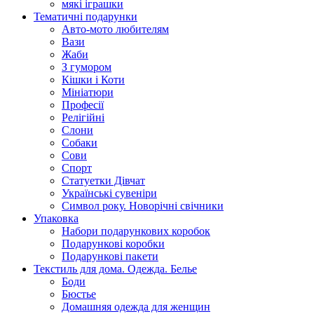
мякі іграшки
Тематичні подарунки
Авто-мото любителям
Вази
Жаби
З гумором
Кішки і Коти
Мініатюри
Професії
Релігійні
Слони
Собаки
Сови
Спорт
Статуетки Дівчат
Українські сувеніри
Символ року. Новорічні свічники
Упаковка
Набори подарункових коробок
Подарункові коробки
Подарункові пакети
Текстиль для дома. Одежда. Белье
Боди
Бюстье
Домашняя одежда для женщин