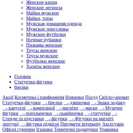
Женские капри
Женские легинсы
Майки мужские
Майки, топы
Мужская домашняя одежда
Мужские лонгсливы
Мужские футболки
Ночные рубашки
Пижамы женские
Трусы женские
Трусы мужские
Футболки женские
Халаты женские
Головна
Статуетки,фігурки
брелки
Акції
Косметика і парфюмерія
Новинки
Посуд
Світло+аромат
Статуетки,фігурки
- брелки
- дзвіночки
- Знаки зодіаку
- каруселі
- композиції
- магніти
- маски
- Музичні
фігурки
- попільнички
- скарбнички
- статуетки
-
Стенди та підставки
- фігурки
- Фігурки на магніті,
липучці
- фігурки підвісні
Предмети інтерьеру
Аксесуари
Офісні сувеніри
Іграшки
Тематичні подарунки
Упаковка