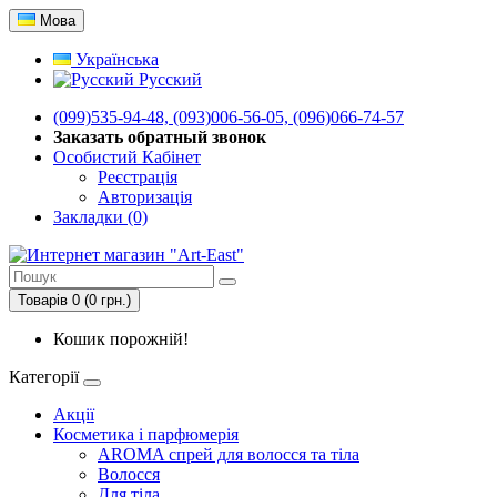
Мова
Українська
Русский
(099)535-94-48, (093)006-56-05, (096)066-74-57
Заказать обратный звонок
Особистий Кабінет
Реєстрація
Авторизація
Закладки (0)
Товарів 0 (0 грн.)
Кошик порожній!
Категорії
Акції
Косметика і парфюмерія
AROMA спрей для волосся та тіла
Волосся
Для тіла