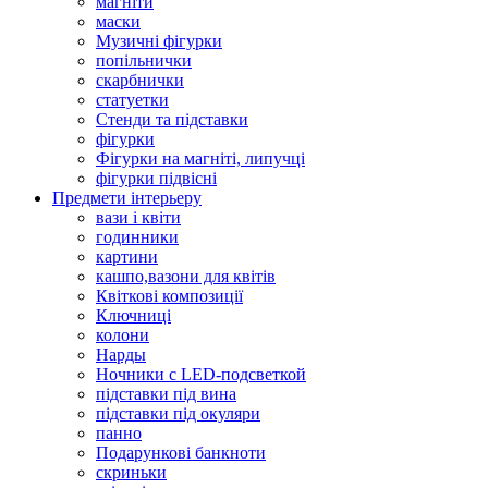
магніти
маски
Музичні фігурки
попільнички
скарбнички
статуетки
Стенди та підставки
фігурки
Фігурки на магніті, липучці
фігурки підвісні
Предмети інтерьеру
вази і квіти
годинники
картини
кашпо,вазони для квітів
Квіткові композиції
Ключниці
колони
Нарды
Ночники с LED-подсветкой
підставки під вина
підставки під окуляри
панно
Подарункові банкноти
скриньки