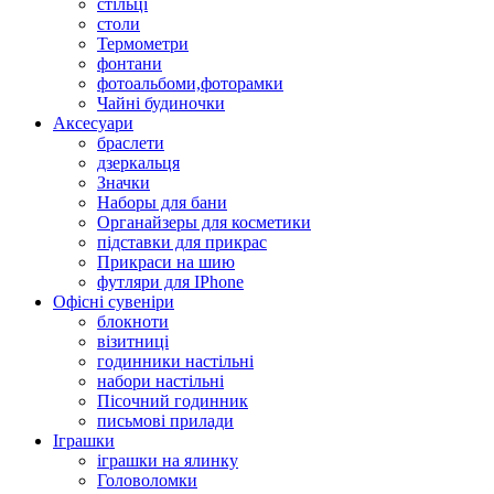
стільці
столи
Термометри
фонтани
фотоальбоми,фоторамки
Чайні будиночки
Аксесуари
браслети
дзеркальця
Значки
Наборы для бани
Органайзеры для косметики
підставки для прикрас
Прикраси на шию
футляри для IPhone
Офісні сувеніри
блокноти
візитниці
годинники настільні
набори настільні
Пісочний годинник
письмові прилади
Іграшки
іграшки на ялинку
Головоломки