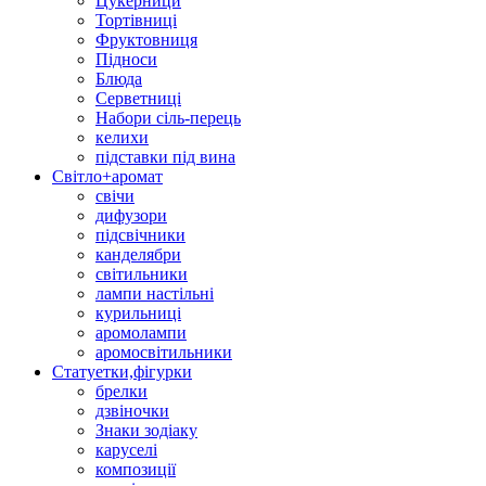
Цукерници
Тортівниці
Фруктовниця
Підноси
Блюда
Серветниці
Набори сіль-перець
келихи
підставки під вина
Світло+аромат
свічи
дифузори
підсвічники
канделябри
світильники
лампи настільні
курильниці
аромолампи
аромосвітильники
Статуетки,фігурки
брелки
дзвіночки
Знаки зодіаку
каруселі
композиції