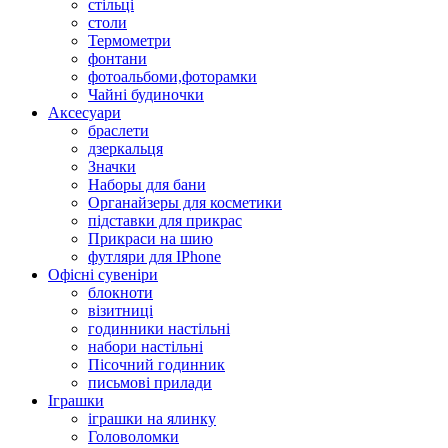
стільці
столи
Термометри
фонтани
фотоальбоми,фоторамки
Чайні будиночки
Аксесуари
браслети
дзеркальця
Значки
Наборы для бани
Органайзеры для косметики
підставки для прикрас
Прикраси на шию
футляри для IPhone
Офісні сувеніри
блокноти
візитниці
годинники настільні
набори настільні
Пісочний годинник
письмові прилади
Іграшки
іграшки на ялинку
Головоломки