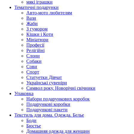
мякі іграшки
Тематичні подарунки
Авто-мото любителям
Вази
Жаби
З гумором
Кішки і Коти
Мініатюри
Професії
Релігійні
Слони
Собаки
Сови
Спорт
Статуетки Дівчат
Українські сувеніри
Символ року. Новорічні свічники
Упаковка
Набори подарункових коробок
Подарункові коробки
Подарункові пакети
Текстиль для дома. Одежда. Белье
Боди
Бюстье
Домашняя одежда для женщин