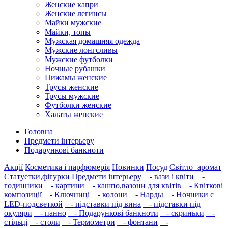
Женские капри
Женские легинсы
Майки мужские
Майки, топы
Мужская домашняя одежда
Мужские лонгсливы
Мужские футболки
Ночные рубашки
Пижамы женские
Трусы женские
Трусы мужские
Футболки женские
Халаты женские
Головна
Предмети інтерьеру
Подарункові банкноти
Акції
Косметика і парфюмерія
Новинки
Посуд
Світло+аромат
Статуетки,фігурки
Предмети інтерьеру
- вази і квіти
-
годинники
- картини
- кашпо,вазони для квітів
- Квіткові
композиції
- Ключниці
- колони
- Нарды
- Ночники с
LED-подсветкой
- підставки під вина
- підставки під
окуляри
- панно
- Подарункові банкноти
- скриньки
-
стільці
- столи
- Термометри
- фонтани
-