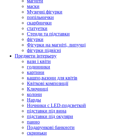
магніти
маски
Музичні фігурки
попільнички
скарбнички
статуетки
Стенди та підставки
фігурки
Фігурки на магніті, липучці
фігурки підвісні
Предмети інтерьеру
вази і квіти
годинники
картини
кашпо,вазони для квітів
Квіткові композиції
Ключниці
колони
Нарды
Ночники с LED-подсветкой
підставки під вина
підставки під окуляри
панно
Подарункові банкноти
скриньки