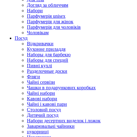
Догляд за обличчям
Набори
Парфумерія unisex
Парфумерія для жінок
Парфумерія для чоловіків
Чоловікам
Посуд
Відкривачки
Кухонне приладдя
Наборы для барбекю
Наборы для специй
Пивні кухлі
Разделочные доски
Фляги
Чайні сервізи
Чашки в подарункових коробках
Чайні набори
Кавові набори
Чайні і кавові пари
Столовий посуд
Дитячий посуд
Набори десертних виделок і ложок
Заварювальні чайники
цукорниці