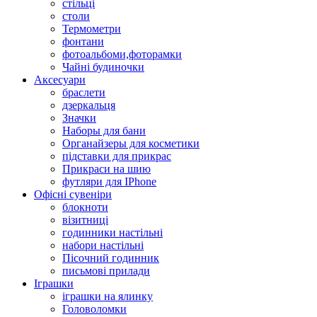
стільці
столи
Термометри
фонтани
фотоальбоми,фоторамки
Чайні будиночки
Аксесуари
браслети
дзеркальця
Значки
Наборы для бани
Органайзеры для косметики
підставки для прикрас
Прикраси на шию
футляри для IPhone
Офісні сувеніри
блокноти
візитниці
годинники настільні
набори настільні
Пісочний годинник
письмові прилади
Іграшки
іграшки на ялинку
Головоломки