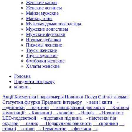
Женские капри
Женские легинсы
Майки мужские
Майки, топы
Мужская домашняя одежда
Мужские лонгсливы
Мужские футболки
Ночные рубашки
Пижамы женские
Трусы женские
Трусы мужские
Футболки женские
Халаты женские
Головна
Предмети інтерьеру
колони
Акції
Косметика і парфюмерія
Новинки
Посуд
Світло+аромат
Статуетки,фігурки
Предмети інтерьеру
- вази і квіти
-
годинники
- картини
- кашпо,вазони для квітів
- Квіткові
композиції
- Ключниці
- колони
- Нарды
- Ночники с
LED-подсветкой
- підставки під вина
- підставки під
окуляри
- панно
- Подарункові банкноти
- скриньки
-
стільці
- столи
- Термометри
- фонтани
-