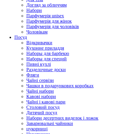
Догляд за обличчям
Набори
Парфумерія unisex
Парфумерія для жінок
Парфумерія для чоловіків
Чоловікам
Посуд
Відкривачки
Кухонне приладдя
Наборы для барбекю
Наборы для специй
Пивні кухлі
Разделочные доски
Фляги
Чайні сервізи
Чашки в подарункових коробках
Чайні набори
Кавові набори
Чайні і кавові пари
Столовий посуд
Дитячий посуд
Набори десертних виделок і ложок
Заварювальні чайники
цукорниці