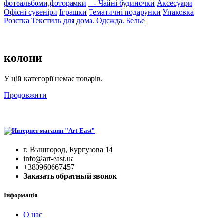
фотоальбоми,фоторамки
- Чайні будиночки
Аксесуари
Офісні сувеніри
Іграшки
Тематичні подарунки
Упаковка
Розетка
Текстиль для дома. Одежда. Белье
колони
У цій категорії немає товарів.
Продовжити
г. Вышгород, Кургузова 14
info@art-east.ua
+380960667457
Заказать обратный звонок
Інформація
О нас