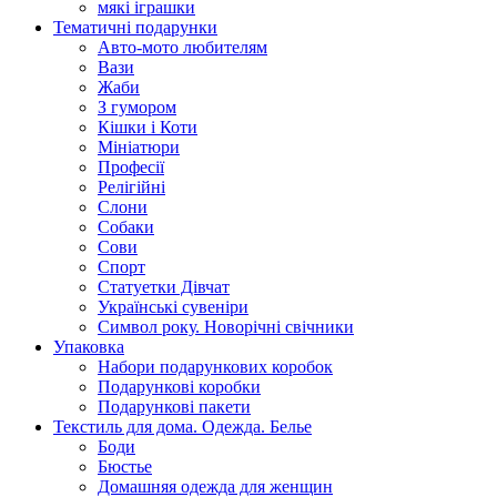
мякі іграшки
Тематичні подарунки
Авто-мото любителям
Вази
Жаби
З гумором
Кішки і Коти
Мініатюри
Професії
Релігійні
Слони
Собаки
Сови
Спорт
Статуетки Дівчат
Українські сувеніри
Символ року. Новорічні свічники
Упаковка
Набори подарункових коробок
Подарункові коробки
Подарункові пакети
Текстиль для дома. Одежда. Белье
Боди
Бюстье
Домашняя одежда для женщин