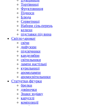
Цукерници
Тортівниці
Фруктовниця
Підноси
Блюда
Серветниці
Набори сіль-перець
келихи
підставки під вина
Світло+аромат
свічи
дифузори
підсвічники
канделябри
світильники
лампи настільні
курильниці
аромолампи
аромосвітильники
Статуетки,фігурки
брелки
дзвіночки
Знаки зодіаку
каруселі
композиції