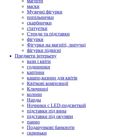
магніти
маски
Музичні фігурки
попільнички
скарбнички
статуетки
Стенди та підставки
фігурки
Фігурки на магніті, липучці
фігурки підвісні
Предмети інтерьеру
вази і квіти
годинники
картини
кашпо,вазони для квітів
Квіткові композиції
Ключниці
колони
Нарды
Ночники с LED-подсветкой
підставки під вина
підставки під окуляри
панно
Подарункові банкноти
скриньки