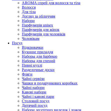
AROMA спрей для волосся та тіла
Волосся
Для тіла
Догляд за обличчям
Набори
Парфумерія unisex
Парфумерія для жінок
Парфумерія для чоловіків
Чоловікам
Посуд
Відкривачки
Кухонне приладдя
Наборы для барбекю
Наборы для специй
Пивні кухлі
Разделочные доски
Фляги
Чайні сервізи
Чашки в подарункових коробках
Чайні набори
Кавові набори
Чайні і кавові пари
Столовий посуд
Дитячий посуд
Набори десертних виделок і ложок