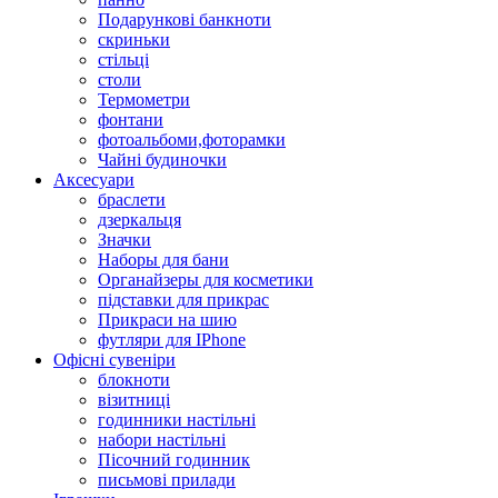
Подарункові банкноти
скриньки
стільці
столи
Термометри
фонтани
фотоальбоми,фоторамки
Чайні будиночки
Аксесуари
браслети
дзеркальця
Значки
Наборы для бани
Органайзеры для косметики
підставки для прикрас
Прикраси на шию
футляри для IPhone
Офісні сувеніри
блокноти
візитниці
годинники настільні
набори настільні
Пісочний годинник
письмові прилади