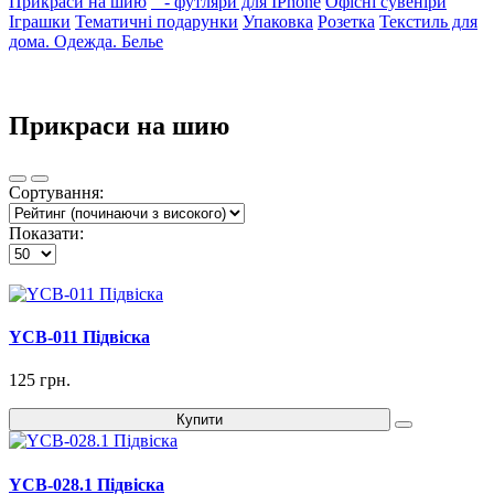
Прикраси на шию
- футляри для IPhone
Офісні сувеніри
Іграшки
Тематичні подарунки
Упаковка
Розетка
Текстиль для
дома. Одежда. Белье
Прикраси на шию
Сортування:
Показати:
YCB-011 Підвіска
125 грн.
Купити
YCB-028.1 Підвіска