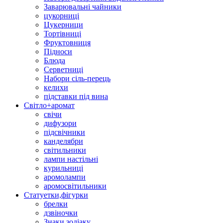
Заварювальні чайники
цукорниці
Цукерници
Тортівниці
Фруктовниця
Підноси
Блюда
Серветниці
Набори сіль-перець
келихи
підставки під вина
Світло+аромат
свічи
дифузори
підсвічники
канделябри
світильники
лампи настільні
курильниці
аромолампи
аромосвітильники
Статуетки,фігурки
брелки
дзвіночки
Знаки зодіаку