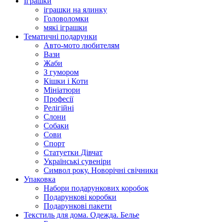
Іграшки
іграшки на ялинку
Головоломки
мякі іграшки
Тематичні подарунки
Авто-мото любителям
Вази
Жаби
З гумором
Кішки і Коти
Мініатюри
Професії
Релігійні
Слони
Собаки
Сови
Спорт
Статуетки Дівчат
Українські сувеніри
Символ року. Новорічні свічники
Упаковка
Набори подарункових коробок
Подарункові коробки
Подарункові пакети
Текстиль для дома. Одежда. Белье