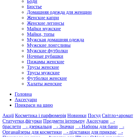
Боди
Бюстье
Домашняя одежда для женщин
Женские капри
Женские легинсы
Майки мужские
Майки, топы
Мужская домашняя одежда
Мужские лонгсливы
Мужские футболки
Ночные рубашки
Пижамы женские
Трусы женские
Трусы мужские
Футболки женские
Халаты женские
Головна
Аксесуари
Прикраси на шию
Акції
Косметика і парфюмерія
Новинки
Посуд
Світло+аромат
Статуетки,фігурки
Предмети інтерьеру
Аксесуари
-
браслети
- дзеркальця
- Значки
- Наборы для бани
-
Органайзеры для косметики
- підставки для прикрас
-