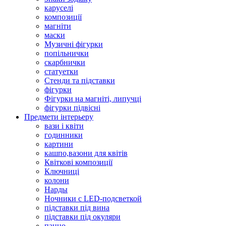
каруселі
композиції
магніти
маски
Музичні фігурки
попільнички
скарбнички
статуетки
Стенди та підставки
фігурки
Фігурки на магніті, липучці
фігурки підвісні
Предмети інтерьеру
вази і квіти
годинники
картини
кашпо,вазони для квітів
Квіткові композиції
Ключниці
колони
Нарды
Ночники с LED-подсветкой
підставки під вина
підставки під окуляри
панно