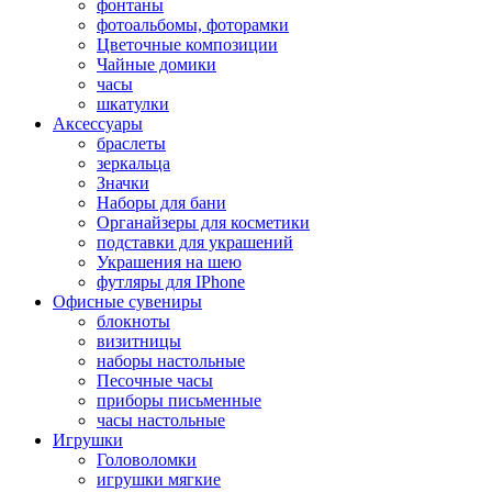
фонтаны
фотоальбомы, фоторамки
Цветочные композиции
Чайные домики
часы
шкатулки
Аксессуары
браслеты
зеркальца
Значки
Наборы для бани
Органайзеры для косметики
подставки для украшений
Украшения на шею
футляры для IPhone
Офисные сувениры
блокноты
визитницы
наборы настольные
Песочные часы
приборы письменные
часы настольные
Игрушки
Головоломки
игрушки мягкие