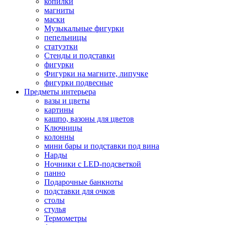
копилки
магниты
маски
Музыкальные фигурки
пепельницы
статуэтки
Стенды и подставки
фигурки
Фигурки на магните, липучке
фигурки подвесные
Предметы интерьера
вазы и цветы
картины
кашпо, вазоны для цветов
Ключницы
колонны
мини бары и подставки под вина
Нарды
Ночники с LED-подсветкой
панно
Подарочные банкноты
подставки для очков
столы
стулья
Термометры