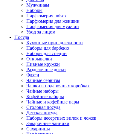
Мужчинам
Наборы
Парфюмерия unisex
Парфюмерия для женщин
Парфюмерия для мужчин
Уход за лицом
Посуда
Кухонные принадлежности
Наборы для барбекю
Наборы для специй
Открывалки
Пивные кружки
Разделочные доски
Фляги
Чайные сервизы
Чашки в подарочных коробках
Чайные наборы
Кофейные наборы
Чайные и кофейные пары
Столовая посуда
Детская посуда
Наборы десертных вилок и ложек
Заварочные чайники
Сахарницы