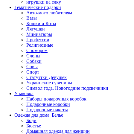
игрушки на елку
Тематические подарки
Авто-мото любителям
Вазы
Кошки и Коты
Лягушки
Миниатюры
Профессии
Религиозные
С юмором
Слоны
Собаки
Совы
Спорт
Статуэтки Девушек
Украинские сувениры
Символ года. Новогодние подсвечники
Упаковка
Наборы подарочных коробок
Подарочные коробки
Подарочные пакеты
Одежда для дома. Белье
Боди
Бюстье
Домашняя одежда для женщин