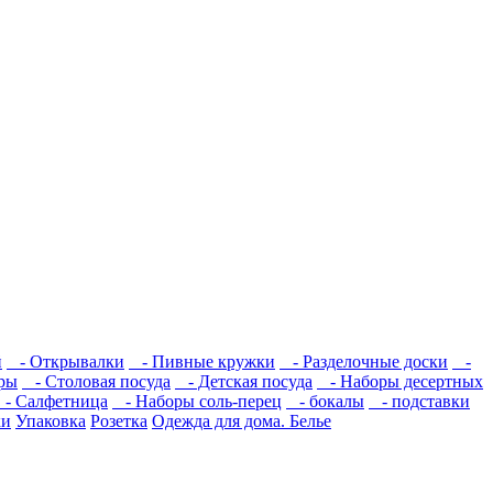
й
- Открывалки
- Пивные кружки
- Разделочные доски
-
ры
- Столовая посуда
- Детская посуда
- Наборы десертных
- Салфетница
- Наборы соль-перец
- бокалы
- подставки
ки
Упаковка
Розетка
Одежда для дома. Белье