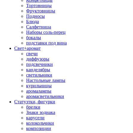
Конфетницы
Тортовницы
Фруктовницы
Подносы
Блюда
Салфетница
Наборы соль-перец
бокалы
подставки под вина
Свет+аромат
свечи
диффузоры
подсвечники
канделябры
светильники
Настольные лампы
курильницы
аромалампы
аромасветильники
Статуэтки, фигурки
брелки
Знаки зодиака
карусели
колокольчики
композиции