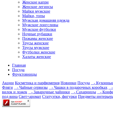
Женские капри
Женские легинсы
Майки мужские
Майки, топы
Мужская домашняя одежда
Мужские лонгсливы
Мужские футболки
Ночные рубашки
Пижамы женские
Трусы женские
Трусы мужские
Футболки женские
Халаты женские
Главная
Посуда
Фруктовницы
Акции
Косметика и парфюмерия
Новинки
Посуда
- Кухонные
Фляги
- Чайные сервизы
- Чашки в подарочных коробках
- 
вилок и ложек
- Заварочные чайники
- Сахарницы
- Конф
под вина
Свет+аромат
Статуэтки, фигурки
Предметы интерьер