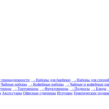
 принадлежности
- Наборы для барбекю
- Наборы для специ
Чайные наборы
- Кофейные наборы
- Чайные и кофейные па
етницы
- Тортовницы
- Фруктовницы
- Подносы
- Блюда
а
Аксессуары
Офисные сувениры
Игрушки
Тематические подар