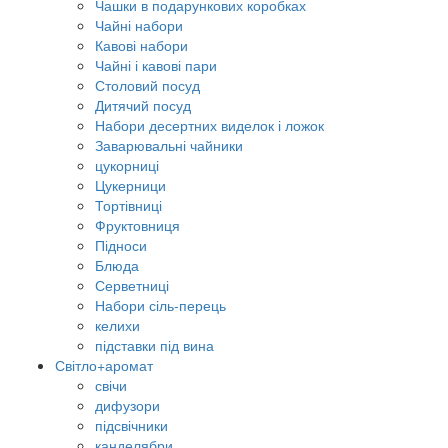
Чашки в подарункових коробках
Чайні набори
Кавові набори
Чайні і кавові пари
Столовий посуд
Дитячий посуд
Набори десертних виделок і ложок
Заварювальні чайники
цукорниці
Цукерници
Тортівниці
Фруктовниця
Підноси
Блюда
Серветниці
Набори сіль-перець
келихи
підставки під вина
Світло+аромат
свічи
дифузори
підсвічники
канделябри