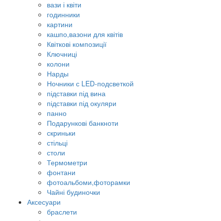
вази і квіти
годинники
картини
кашпо,вазони для квітів
Квіткові композиції
Ключниці
колони
Нарды
Ночники с LED-подсветкой
підставки під вина
підставки під окуляри
панно
Подарункові банкноти
скриньки
стільці
столи
Термометри
фонтани
фотоальбоми,фоторамки
Чайні будиночки
Аксесуари
браслети