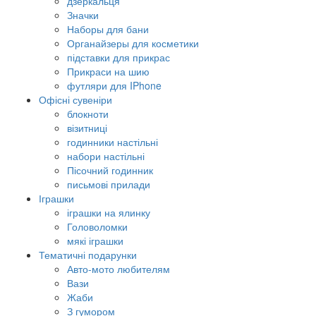
дзеркальця
Значки
Наборы для бани
Органайзеры для косметики
підставки для прикрас
Прикраси на шию
футляри для IPhone
Офісні сувеніри
блокноти
візитниці
годинники настільні
набори настільні
Пісочний годинник
письмові прилади
Іграшки
іграшки на ялинку
Головоломки
мякі іграшки
Тематичні подарунки
Авто-мото любителям
Вази
Жаби
З гумором