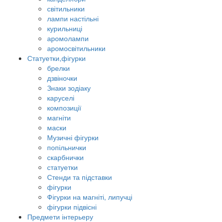
світильники
лампи настільні
курильниці
аромолампи
аромосвітильники
Статуетки,фігурки
брелки
дзвіночки
Знаки зодіаку
каруселі
композиції
магніти
маски
Музичні фігурки
попільнички
скарбнички
статуетки
Стенди та підставки
фігурки
Фігурки на магніті, липучці
фігурки підвісні
Предмети інтерьеру