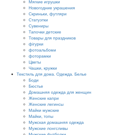
Мягкие игрушки
Новогодние украшения
Скриньки, футляри
Статуэтки
Сувениры
Тапочки детские
Товары для праздников
фігурки
фотоальбоми
фоторамки
Цветы
Чашки, кружки
Текстиль для дома. Одежда. Белье
Боди
Бюстье
Домашняя одежда для женщин
Женские капри
Женские легинсы
Майки мужские
Майки, топы
Мужская домашняя одежда
Мужские лонгсливы
Мужские футболки