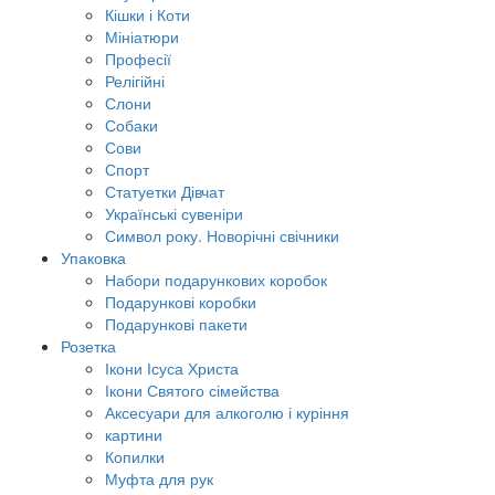
Кішки і Коти
Мініатюри
Професії
Релігійні
Слони
Собаки
Сови
Спорт
Статуетки Дівчат
Українські сувеніри
Символ року. Новорічні свічники
Упаковка
Набори подарункових коробок
Подарункові коробки
Подарункові пакети
Розетка
Ікони Ісуса Христа
Ікони Святого сімейства
Аксесуари для алкоголю і куріння
картини
Копилки
Муфта для рук