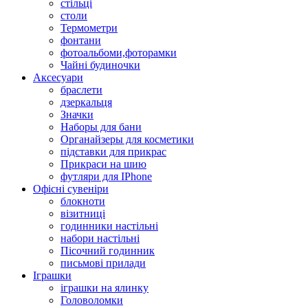
стільці
столи
Термометри
фонтани
фотоальбоми,фоторамки
Чайні будиночки
Аксесуари
браслети
дзеркальця
Значки
Наборы для бани
Органайзеры для косметики
підставки для прикрас
Прикраси на шию
футляри для IPhone
Офісні сувеніри
блокноти
візитниці
годинники настільні
набори настільні
Пісочний годинник
письмові прилади
Іграшки
іграшки на ялинку
Головоломки