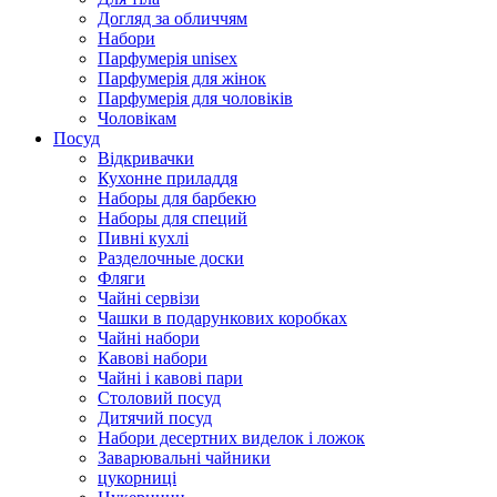
Догляд за обличчям
Набори
Парфумерія unisex
Парфумерія для жінок
Парфумерія для чоловіків
Чоловікам
Посуд
Відкривачки
Кухонне приладдя
Наборы для барбекю
Наборы для специй
Пивні кухлі
Разделочные доски
Фляги
Чайні сервізи
Чашки в подарункових коробках
Чайні набори
Кавові набори
Чайні і кавові пари
Столовий посуд
Дитячий посуд
Набори десертних виделок і ложок
Заварювальні чайники
цукорниці