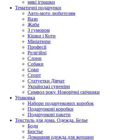
мякі іграшки
Тематичні подарунки
Авто-мото любителям
Вази
Жаби
З гумором
Кішки і Коти
Мініатюри
Професії
Релігійні
Слони
Собаки
Сови
Спорт
Статуетки Дівчат
Українські сувеніри
Символ року. Новорічні свічники
Упаковка
Набори подарункових коробок
Подарункові коробки
Подарункові пакети
Текстиль для дома. Одежда. Белье
Боди
Бюстье
Домашняя одежда для женщин