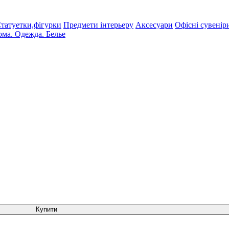
татуетки,фігурки
Предмети інтерьеру
Аксесуари
Офісні сувенір
ома. Одежда. Белье
Купити