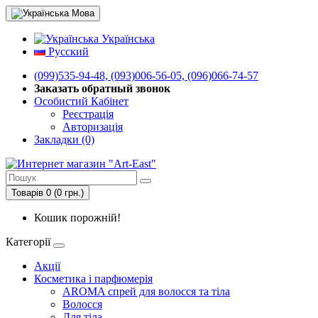
Мова
Українська
Русский
(099)535-94-48, (093)006-56-05, (096)066-74-57
Заказать обратный звонок
Особистий Кабінет
Реєстрація
Авторизація
Закладки (0)
Товарів 0 (0 грн.)
Кошик порожній!
Категорії
Акції
Косметика і парфюмерія
AROMA спрей для волосся та тіла
Волосся
Для тіла