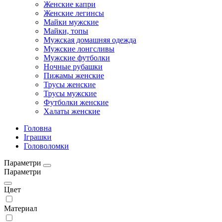
Женские капри
Женские легинсы
Майки мужские
Майки, топы
Мужская домашняя одежда
Мужские лонгсливы
Мужские футболки
Ночные рубашки
Пижамы женские
Трусы женские
Трусы мужские
Футболки женские
Халаты женские
Головна
Іграшки
Головоломки
Параметри
Параметри
Цвет
Материал