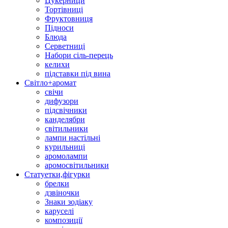
Цукерници
Тортівниці
Фруктовниця
Підноси
Блюда
Серветниці
Набори сіль-перець
келихи
підставки під вина
Світло+аромат
свічи
дифузори
підсвічники
канделябри
світильники
лампи настільні
курильниці
аромолампи
аромосвітильники
Статуетки,фігурки
брелки
дзвіночки
Знаки зодіаку
каруселі
композиції