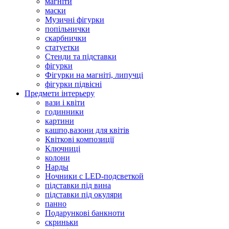
магніти
маски
Музичні фігурки
попільнички
скарбнички
статуетки
Стенди та підставки
фігурки
Фігурки на магніті, липучці
фігурки підвісні
Предмети інтерьеру
вази і квіти
годинники
картини
кашпо,вазони для квітів
Квіткові композиції
Ключниці
колони
Нарды
Ночники с LED-подсветкой
підставки під вина
підставки під окуляри
панно
Подарункові банкноти
скриньки