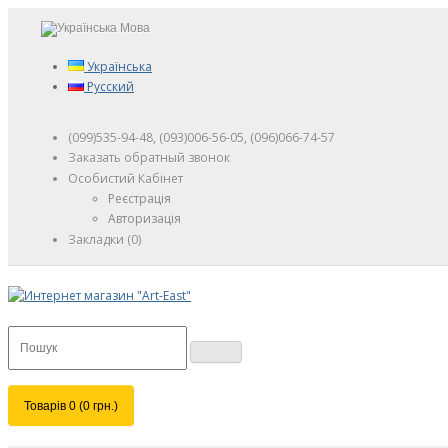
Мова
Українська
Русский
(099)535-94-48, (093)006-56-05, (096)066-74-57
Заказать обратный звонок
Особистий Кабінет
Реєстрація
Авторизація
Закладки (0)
Товарів 0 (0 грн.)