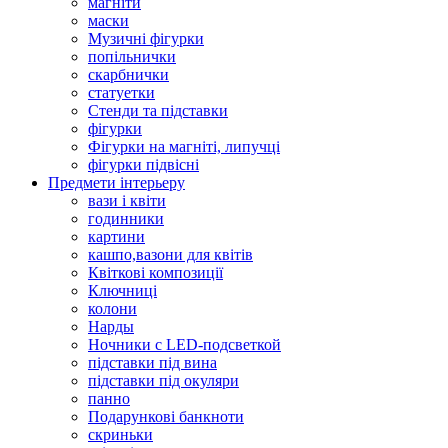
магніти
маски
Музичні фігурки
попільнички
скарбнички
статуетки
Стенди та підставки
фігурки
Фігурки на магніті, липучці
фігурки підвісні
Предмети інтерьеру
вази і квіти
годинники
картини
кашпо,вазони для квітів
Квіткові композиції
Ключниці
колони
Нарды
Ночники с LED-подсветкой
підставки під вина
підставки під окуляри
панно
Подарункові банкноти
скриньки