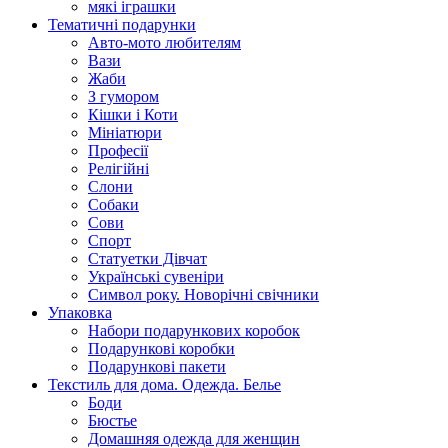
мякі іграшки
Тематичні подарунки
Авто-мото любителям
Вази
Жаби
З гумором
Кішки і Коти
Мініатюри
Професії
Релігійні
Слони
Собаки
Сови
Спорт
Статуетки Дівчат
Українські сувеніри
Символ року. Новорічні свічники
Упаковка
Набори подарункових коробок
Подарункові коробки
Подарункові пакети
Текстиль для дома. Одежда. Белье
Боди
Бюстье
Домашняя одежда для женщин