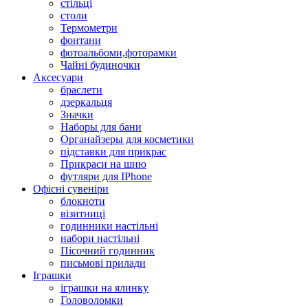
стільці
столи
Термометри
фонтани
фотоальбоми,фоторамки
Чайні будиночки
Аксесуари
браслети
дзеркальця
Значки
Наборы для бани
Органайзеры для косметики
підставки для прикрас
Прикраси на шию
футляри для IPhone
Офісні сувеніри
блокноти
візитниці
годинники настільні
набори настільні
Пісочний годинник
письмові прилади
Іграшки
іграшки на ялинку
Головоломки