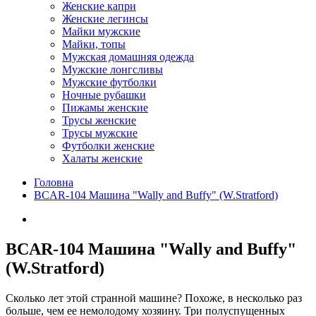
Женские капри
Женские легинсы
Майки мужские
Майки, топы
Мужская домашняя одежда
Мужские лонгсливы
Мужские футболки
Ночные рубашки
Пижамы женские
Трусы женские
Трусы мужские
Футболки женские
Халаты женские
Головна
BCAR-104 Машина "Wally and Buffy" (W.Stratford)
BCAR-104 Машина "Wally and Buffy"
(W.Stratford)
Сколько лет этой странной машине? Похоже, в несколько раз
больше, чем ее немолодому хозяину. Три полуспущенных