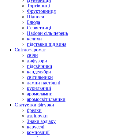
Цукерници
Тортівниці
Фруктовниця
Підноси
Блюда
Серветниці
Набори сіль-перець
келихи
підставки під вина
Світло+аромат
свічи
дифузори
підсвічники
канделябри
світильники
лампи настільні
курильниці
аромолампи
аромосвітильники
Статуетки,фігурки
брелки
дзвіночки
Знаки зодіаку
каруселі
композиції