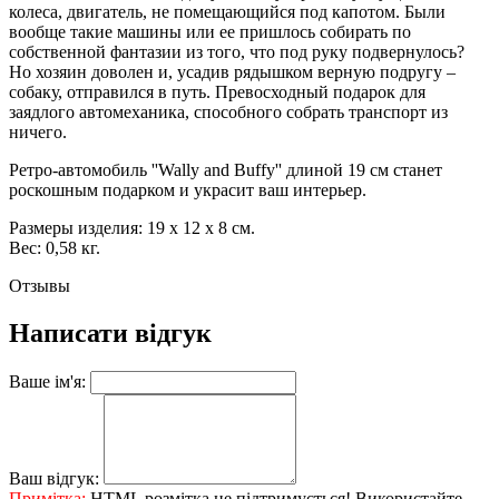
колеса, двигатель, не помещающийся под капотом. Были
вообще такие машины или ее пришлось собирать по
собственной фантазии из того, что под руку подвернулось?
Но хозяин доволен и, усадив рядышком верную подругу –
собаку, отправился в путь. Превосходный подарок для
заядлого автомеханика, способного собрать транспорт из
ничего.
Ретро-автомобиль ''Wally and Buffy'' длиной 19 см станет
роскошным подарком и украсит ваш интерьер.
Размеры изделия: 19 х 12 х 8 см.
Вес: 0,58 кг.
Отзывы
Написати відгук
Ваше ім'я:
Ваш відгук:
Примітка:
HTML розмітка не підтримується! Використайте