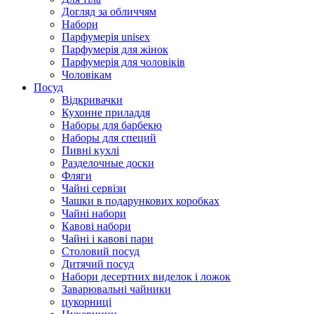
Догляд за обличчям
Набори
Парфумерія unisex
Парфумерія для жінок
Парфумерія для чоловіків
Чоловікам
Посуд
Відкривачки
Кухонне приладдя
Наборы для барбекю
Наборы для специй
Пивні кухлі
Разделочные доски
Фляги
Чайні сервізи
Чашки в подарункових коробках
Чайні набори
Кавові набори
Чайні і кавові пари
Столовий посуд
Дитячий посуд
Набори десертних виделок і ложок
Заварювальні чайники
цукорниці