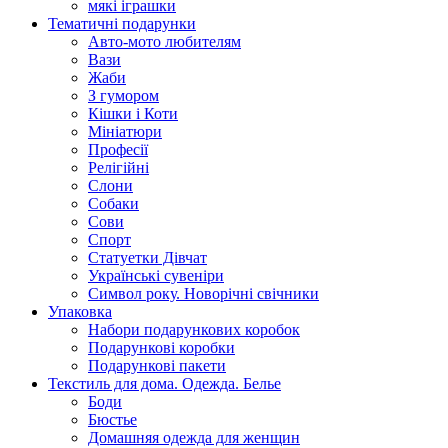
мякі іграшки
Тематичні подарунки
Авто-мото любителям
Вази
Жаби
З гумором
Кішки і Коти
Мініатюри
Професії
Релігійні
Слони
Собаки
Сови
Спорт
Статуетки Дівчат
Українські сувеніри
Символ року. Новорічні свічники
Упаковка
Набори подарункових коробок
Подарункові коробки
Подарункові пакети
Текстиль для дома. Одежда. Белье
Боди
Бюстье
Домашняя одежда для женщин