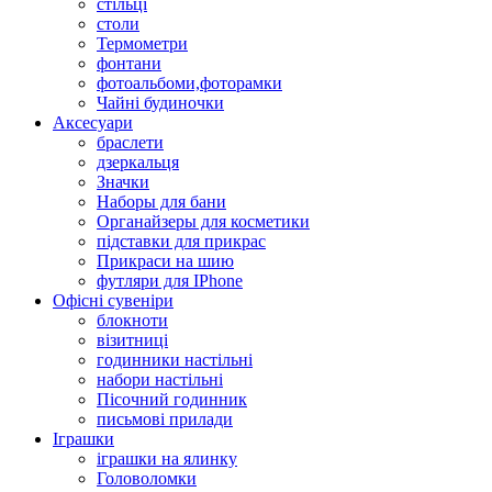
стільці
столи
Термометри
фонтани
фотоальбоми,фоторамки
Чайні будиночки
Аксесуари
браслети
дзеркальця
Значки
Наборы для бани
Органайзеры для косметики
підставки для прикрас
Прикраси на шию
футляри для IPhone
Офісні сувеніри
блокноти
візитниці
годинники настільні
набори настільні
Пісочний годинник
письмові прилади
Іграшки
іграшки на ялинку
Головоломки