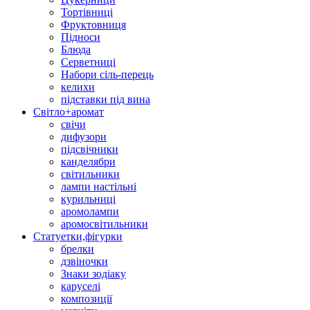
Тортівниці
Фруктовниця
Підноси
Блюда
Серветниці
Набори сіль-перець
келихи
підставки під вина
Світло+аромат
свічи
дифузори
підсвічники
канделябри
світильники
лампи настільні
курильниці
аромолампи
аромосвітильники
Статуетки,фігурки
брелки
дзвіночки
Знаки зодіаку
каруселі
композиції