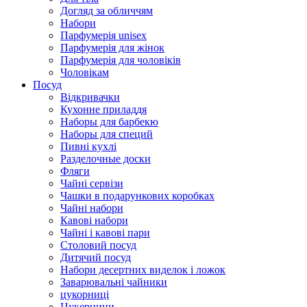
Догляд за обличчям
Набори
Парфумерія unisex
Парфумерія для жінок
Парфумерія для чоловіків
Чоловікам
Посуд
Відкривачки
Кухонне приладдя
Наборы для барбекю
Наборы для специй
Пивні кухлі
Разделочные доски
Фляги
Чайні сервізи
Чашки в подарункових коробках
Чайні набори
Кавові набори
Чайні і кавові пари
Столовий посуд
Дитячий посуд
Набори десертних виделок і ложок
Заварювальні чайники
цукорниці
Цукерници