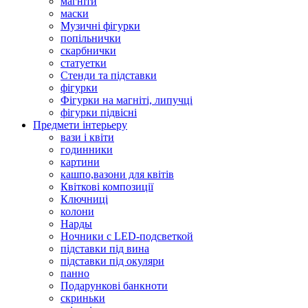
магніти
маски
Музичні фігурки
попільнички
скарбнички
статуетки
Стенди та підставки
фігурки
Фігурки на магніті, липучці
фігурки підвісні
Предмети інтерьеру
вази і квіти
годинники
картини
кашпо,вазони для квітів
Квіткові композиції
Ключниці
колони
Нарды
Ночники с LED-подсветкой
підставки під вина
підставки під окуляри
панно
Подарункові банкноти
скриньки