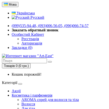
Мова
Українська
Русский
(099)535-94-48, (093)006-56-05, (096)066-74-57
Заказать обратный звонок
Особистий Кабінет
Реєстрація
Авторизація
Закладки (0)
Товарів 0 (0 грн.)
Кошик порожній!
Категорії
Акції
Косметика і парфюмерія
AROMA спрей для волосся та тіла
Волосся
Для тіла