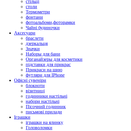
стільці
столи
Термометри
фонтани
фотоальбоми,фоторамки
Чайні будиночки
Аксесуари
браслети
дзеркальця
Значки
Наборы для бани
Органайзеры для косметики
підставки для прикрас
Прикраси на шию
футляри для IPhone
Офісні сувеніри
блокноти
візитниці
годинники настільні
набори настільні
Пісочний годинник
письмові прилади
Іграшки
іграшки на ялинку
Головоломки