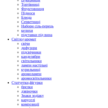
Цукерници
Тортівниці
Фруктовниця
Підноси
Блюда
Серветниці
Набори сіль-перець
келихи
підставки під вина
Світло+аромат
свічи
дифузори
підсвічники
канделябри
світильники
лампи настільні
курильниці
аромолампи
аромосвітильники
Статуетки,фігурки
брелки
дзвіночки
Знаки зодіаку
каруселі
композиції