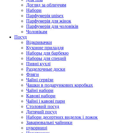
Догляд за обличчям
Набори
Парфумерія unisex
Парфумерія для жінок
Парфумерія для чоловіків
Чоловікам
Посуд
Відкривачки
Кухонне приладдя
Наборы для барбекю
Наборы для специй
Пивні кухлі
Разделочные доски
Фляги
Чайні сервізи
Чашки в подарункових коробках
Чайні набори
Кавові набори
Чайні і кавові пари
Столовий посуд
Дитячий посуд
Набори десертних виделок і ложок
Заварювальні чайники
цукорниці