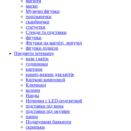
магніти
маски
Музичні фігурки
попільнички
скарбнички
статуетки
Стенди та підставки
фігурки
Фігурки на магніті, липучці
фігурки підвісні
Предмети інтерьеру
вази і квіти
годинники
картини
кашпо,вазони для квітів
Квіткові композиції
Ключниці
колони
Нарды
Ночники с LED-подсветкой
підставки під вина
підставки під окуляри
панно
Подарункові банкноти
скриньки