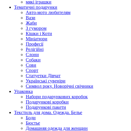
мякі іграшки
Тематичні подарунки
Авто-мото любителям
Вази
Жаби
З гумором
Кішки і Коти
Мініатюри
Професії
Релігійні
Слони
Собаки
Сови
Спорт
Статуетки Дівчат
Українські сувеніри
Символ року. Новорічні свічники
Упаковка
Набори подарункових коробок
Подарункові коробки
Подарункові пакети
Текстиль для дома. Одежда. Белье
Боди
Бюстье
Домашняя одежда для женщин