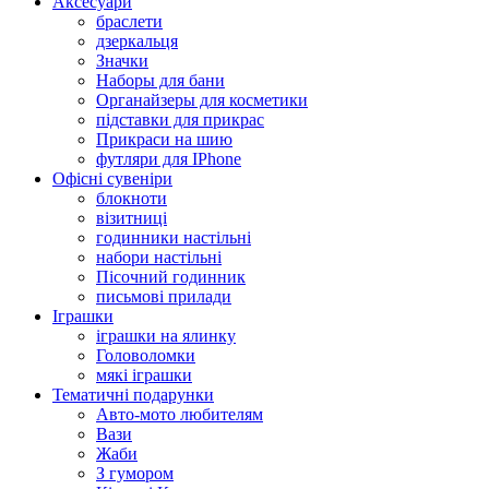
Аксесуари
браслети
дзеркальця
Значки
Наборы для бани
Органайзеры для косметики
підставки для прикрас
Прикраси на шию
футляри для IPhone
Офісні сувеніри
блокноти
візитниці
годинники настільні
набори настільні
Пісочний годинник
письмові прилади
Іграшки
іграшки на ялинку
Головоломки
мякі іграшки
Тематичні подарунки
Авто-мото любителям
Вази
Жаби
З гумором