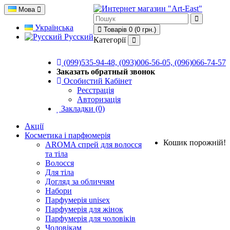
Мова
Українська
Товарів 0 (0 грн.)
Русский
Категорії
(099)535-94-48, (093)006-56-05, (096)066-74-57
Заказать обратный звонок
Особистий Кабінет
Реєстрація
Авторизація
Закладки (0)
Акції
Косметика і парфюмерія
Кошик порожній!
AROMA спрей для волосся
та тіла
Волосся
Для тіла
Догляд за обличчям
Набори
Парфумерія unisex
Парфумерія для жінок
Парфумерія для чоловіків
Чоловікам