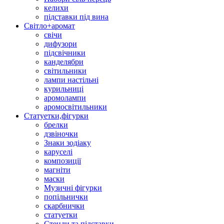
келихи
підставки під вина
Світло+аромат
свічи
дифузори
підсвічники
канделябри
світильники
лампи настільні
курильниці
аромолампи
аромосвітильники
Статуетки,фігурки
брелки
дзвіночки
Знаки зодіаку
каруселі
композиції
магніти
маски
Музичні фігурки
попільнички
скарбнички
статуетки
Стенди та підставки