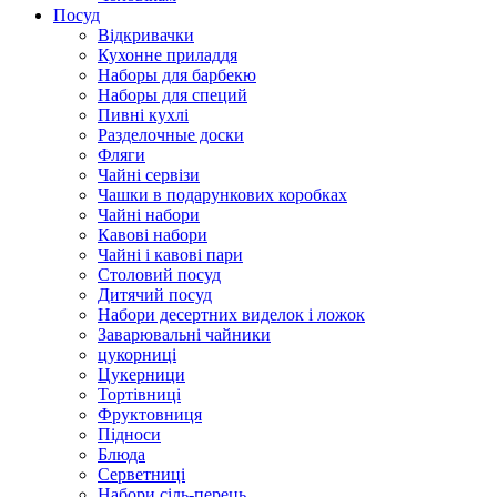
Посуд
Відкривачки
Кухонне приладдя
Наборы для барбекю
Наборы для специй
Пивні кухлі
Разделочные доски
Фляги
Чайні сервізи
Чашки в подарункових коробках
Чайні набори
Кавові набори
Чайні і кавові пари
Столовий посуд
Дитячий посуд
Набори десертних виделок і ложок
Заварювальні чайники
цукорниці
Цукерници
Тортівниці
Фруктовниця
Підноси
Блюда
Серветниці
Набори сіль-перець