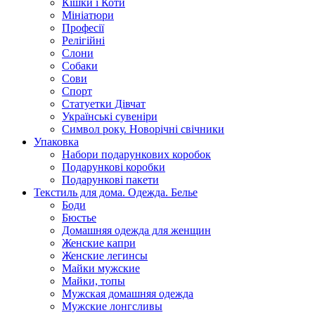
Кішки і Коти
Мініатюри
Професії
Релігійні
Слони
Собаки
Сови
Спорт
Статуетки Дівчат
Українські сувеніри
Символ року. Новорічні свічники
Упаковка
Набори подарункових коробок
Подарункові коробки
Подарункові пакети
Текстиль для дома. Одежда. Белье
Боди
Бюстье
Домашняя одежда для женщин
Женские капри
Женские легинсы
Майки мужские
Майки, топы
Мужская домашняя одежда
Мужские лонгсливы