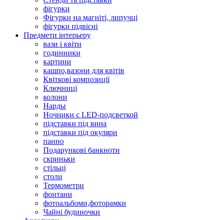
фігурки
Фігурки на магніті, липучці
фігурки підвісні
Предмети інтерьеру
вази і квіти
годинники
картини
кашпо,вазони для квітів
Квіткові композиції
Ключниці
колони
Нарды
Ночники с LED-подсветкой
підставки під вина
підставки під окуляри
панно
Подарункові банкноти
скриньки
стільці
столи
Термометри
фонтани
фотоальбоми,фоторамки
Чайні будиночки