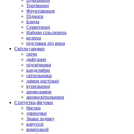
Цукерници
Тортівниці
Фруктовниця
Підноси
Блюда
Серветниці
Набори сіль-перець
келихи
підставки під вина
Світло+аромат
свічи
дифузори
підсвічники
канделябри
світильники
лампи настільні
курильниці
аромолампи
аромосвітильники
Статуетки,фігурки
брелки
дзвіночки
Знаки зодіаку
каруселі
композиції