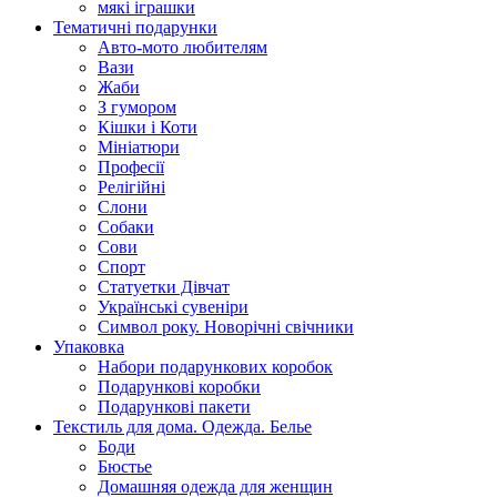
мякі іграшки
Тематичні подарунки
Авто-мото любителям
Вази
Жаби
З гумором
Кішки і Коти
Мініатюри
Професії
Релігійні
Слони
Собаки
Сови
Спорт
Статуетки Дівчат
Українські сувеніри
Символ року. Новорічні свічники
Упаковка
Набори подарункових коробок
Подарункові коробки
Подарункові пакети
Текстиль для дома. Одежда. Белье
Боди
Бюстье
Домашняя одежда для женщин