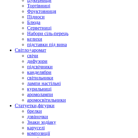
Цукерници
Тортівниці
Фруктовниця
Підноси
Блюда
Серветниці
Набори сіль-перець
келихи
підставки під вина
Світло+аромат
свічи
дифузори
підсвічники
канделябри
світильники
лампи настільні
курильниці
аромолампи
аромосвітильники
Статуетки,фігурки
брелки
дзвіночки
Знаки зодіаку
каруселі
композиції