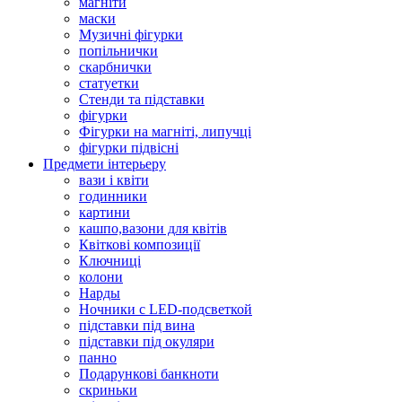
магніти
маски
Музичні фігурки
попільнички
скарбнички
статуетки
Стенди та підставки
фігурки
Фігурки на магніті, липучці
фігурки підвісні
Предмети інтерьеру
вази і квіти
годинники
картини
кашпо,вазони для квітів
Квіткові композиції
Ключниці
колони
Нарды
Ночники с LED-подсветкой
підставки під вина
підставки під окуляри
панно
Подарункові банкноти
скриньки