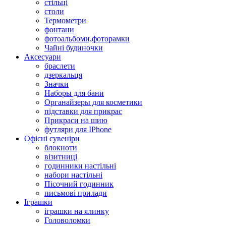
стільці
столи
Термометри
фонтани
фотоальбоми,фоторамки
Чайні будиночки
Аксесуари
браслети
дзеркальця
Значки
Наборы для бани
Органайзеры для косметики
підставки для прикрас
Прикраси на шию
футляри для IPhone
Офісні сувеніри
блокноти
візитниці
годинники настільні
набори настільні
Пісочний годинник
письмові прилади
Іграшки
іграшки на ялинку
Головоломки