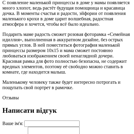
С появление маленькой принцессы в доме у мамы появляется
много хлопот, ведь растёт будущая помощница и красавица
дочка. В моменты счастья и радости, эйфории от появления
маленького крохи в доме царит волшебная, радостная
атмосфера и хочется, чтобы всё было идеально.
Подарить маме радость сможет розовая фоторамка «Семейная
идиллия», выполненная в аккуратном дизайне, без острых
прямых углов. В ней поместиться фотография маленькой
принцессы размером 10x15 и мама сможет постоянно
любоваться изображением своей ненаглядной дочери.
Красивая рамка для фото полностью безопасна, не содержит
вредных элементов, поэтому её свободно можно ставить в
комнате, где находится малыш.
Маленькому человеку также будет интересно потрогать и
пощупать свой портрет в рамочке.
Отзывы
Написати відгук
Ваше ім'я: