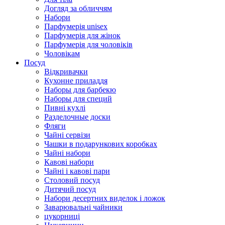
Догляд за обличчям
Набори
Парфумерія unisex
Парфумерія для жінок
Парфумерія для чоловіків
Чоловікам
Посуд
Відкривачки
Кухонне приладдя
Наборы для барбекю
Наборы для специй
Пивні кухлі
Разделочные доски
Фляги
Чайні сервізи
Чашки в подарункових коробках
Чайні набори
Кавові набори
Чайні і кавові пари
Столовий посуд
Дитячий посуд
Набори десертних виделок і ложок
Заварювальні чайники
цукорниці