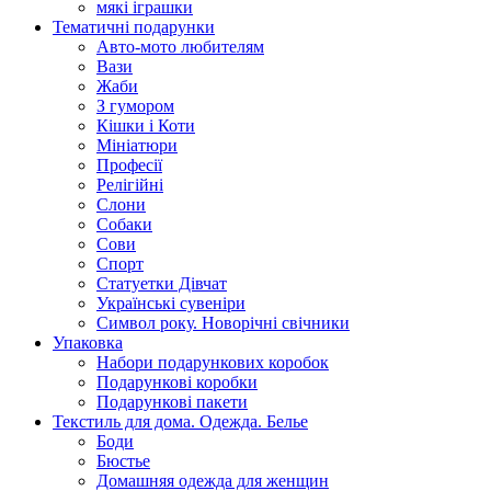
мякі іграшки
Тематичні подарунки
Авто-мото любителям
Вази
Жаби
З гумором
Кішки і Коти
Мініатюри
Професії
Релігійні
Слони
Собаки
Сови
Спорт
Статуетки Дівчат
Українські сувеніри
Символ року. Новорічні свічники
Упаковка
Набори подарункових коробок
Подарункові коробки
Подарункові пакети
Текстиль для дома. Одежда. Белье
Боди
Бюстье
Домашняя одежда для женщин