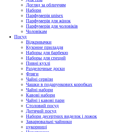
Догляд за обличчям
Набори
Парфумерія unisex
Парфумерія для жінок
Парфумерія для чоловіків
Чоловікам
Посуд
Відкривачки
Кухонне приладдя
Наборы для барбекю
Наборы для специй
Пивні кухлі
Разделочные доски
Фляги
Чайні сервізи
Чашки в подарункових коробках
Чайні набори
Кавові набори
Чайні і кавові пари
Столовий посуд
Дитячий посуд
Набори десертних виделок і ложок
Заварювальні чайники
цукорниці