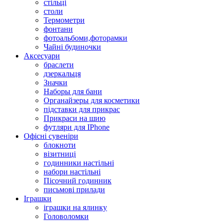
стільці
столи
Термометри
фонтани
фотоальбоми,фоторамки
Чайні будиночки
Аксесуари
браслети
дзеркальця
Значки
Наборы для бани
Органайзеры для косметики
підставки для прикрас
Прикраси на шию
футляри для IPhone
Офісні сувеніри
блокноти
візитниці
годинники настільні
набори настільні
Пісочний годинник
письмові прилади
Іграшки
іграшки на ялинку
Головоломки