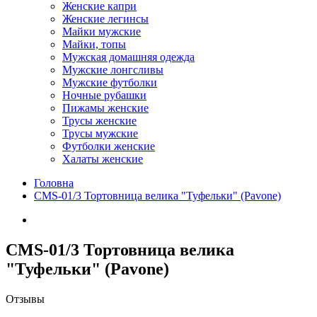
Женские капри
Женские легинсы
Майки мужские
Майки, топы
Мужская домашняя одежда
Мужские лонгсливы
Мужские футболки
Ночные рубашки
Пижамы женские
Трусы женские
Трусы мужские
Футболки женские
Халаты женские
Головна
CMS-01/3 Тортовница велика "Туфельки" (Pavone)
CMS-01/3 Тортовница велика
"Туфельки" (Pavone)
Отзывы