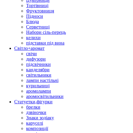
Цукерници
Тортівниці
Фруктовниця
Підноси
Блюда
Серветниці
Набори сіль-перець
келихи
підставки під вина
Світло+аромат
свічи
дифузори
підсвічники
канделябри
світильники
лампи настільні
курильниці
аромолампи
аромосвітильники
Статуетки,фігурки
брелки
дзвіночки
Знаки зодіаку
каруселі
композиції