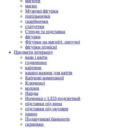
магніти
маски
Музичні фігурки
попільнички
скарбнички
статуетки
Стенди та підставки
фігурки
Фігурки на магніті, липучці
фігурки підвісні
Предмети інтерьеру
вази і квіти
годинники
картини
кашпо,вазони для квітів
Квіткові композиції
Ключниці
колони
Нарды
Ночники с LED-подсветкой
підставки під вина
підставки під окуляри
панно
Подарункові банкноти
скриньки