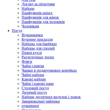
Догляд за обличчям
Набори
Парфумерія unisex
Парфумерія для жінок
Парфумерія для чоловіків
Чоловікам
Посуд
Відкривачки
Кухонне приладдя
Наборы для барбекю
Наборы для специй
Пивні кухлі
Разделочные доски
Фляги
Чайні сервізи
Чашки в подарункових коробках
Чайні набори
Кавові набори
Чайні і кавові пари
Столовий посуд
Дитячий посуд
Набори десертних виделок і ложок
Заварювальні чайники
цукорниці