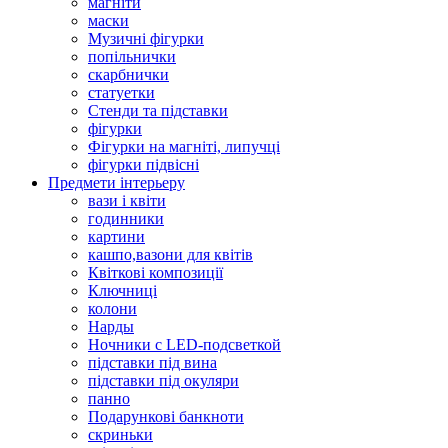
магніти
маски
Музичні фігурки
попільнички
скарбнички
статуетки
Стенди та підставки
фігурки
Фігурки на магніті, липучці
фігурки підвісні
Предмети інтерьеру
вази і квіти
годинники
картини
кашпо,вазони для квітів
Квіткові композиції
Ключниці
колони
Нарды
Ночники с LED-подсветкой
підставки під вина
підставки під окуляри
панно
Подарункові банкноти
скриньки