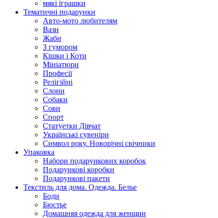
мякі іграшки
Тематичні подарунки
Авто-мото любителям
Вази
Жаби
З гумором
Кішки і Коти
Мініатюри
Професії
Релігійні
Слони
Собаки
Сови
Спорт
Статуетки Дівчат
Українські сувеніри
Символ року. Новорічні свічники
Упаковка
Набори подарункових коробок
Подарункові коробки
Подарункові пакети
Текстиль для дома. Одежда. Белье
Боди
Бюстье
Домашняя одежда для женщин