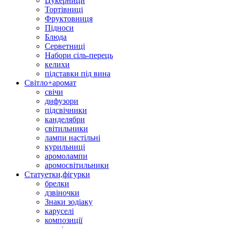
Цукерници
Тортівниці
Фруктовниця
Підноси
Блюда
Серветниці
Набори сіль-перець
келихи
підставки під вина
Світло+аромат
свічи
дифузори
підсвічники
канделябри
світильники
лампи настільні
курильниці
аромолампи
аромосвітильники
Статуетки,фігурки
брелки
дзвіночки
Знаки зодіаку
каруселі
композиції