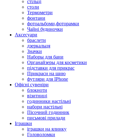
стільці
столи
Термометри
фонтани
фотоальбоми,фоторамки
Чайні будиночки
Аксесуари
браслети
дзеркальця
Значки
Наборы для бани
Органайзеры для косметики
підставки для прикрас
Прикраси на шию
футляри для IPhone
Офісні сувеніри
блокноти
візитниці
годинники настільні
набори настільні
Пісочний годинник
письмові прилади
Іграшки
іграшки на ялинку
Головоломки