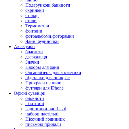
Подарункові банкноти
скриньки
стільці
столи
Термометри
фонтани
фотоальбоми,фоторамки
Чайні будиночки
Аксесуари
браслети
дзеркальця
Значки
Наборы для бани
Органайзеры для косметики
підставки для прикрас
Прикраси на шию
футляри для IPhone
Офісні сувеніри
блокноти
візитниці
годинники настільні
набори настільні
Пісочний годинник
письмові прилади