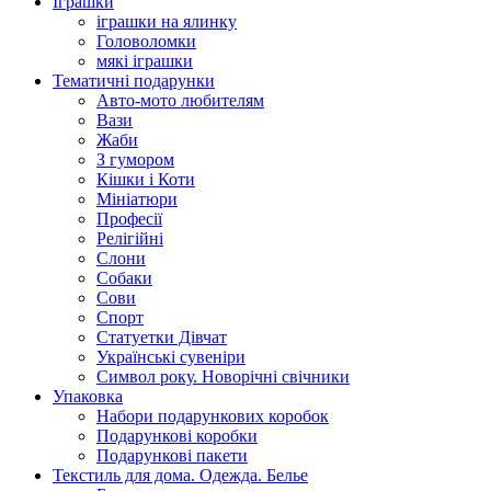
Іграшки
іграшки на ялинку
Головоломки
мякі іграшки
Тематичні подарунки
Авто-мото любителям
Вази
Жаби
З гумором
Кішки і Коти
Мініатюри
Професії
Релігійні
Слони
Собаки
Сови
Спорт
Статуетки Дівчат
Українські сувеніри
Символ року. Новорічні свічники
Упаковка
Набори подарункових коробок
Подарункові коробки
Подарункові пакети
Текстиль для дома. Одежда. Белье