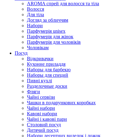
AROMA спрей для волосся та тіла
Волосся
Для тіла
Догляд за обличчям
Набори
Парфумерія unisex
Парфумерія для жінок
Парфумерія для чоловіків
Чоловікам
Посуд
Відкривачки
Кухонне приладдя
Наборы для барбекю
Наборы для специй
Пивні кухлі
Разделочные доски
Фляги
Чайні сервізи
Чашки в подарункових коробках
Чайні набори
Кавові набори
Чайні і кавові пари
Столовий посуд
Дитячий посуд
Набори десертних виделок і ложок