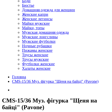
Боди
Бюстье
Домашняя одежда для женщин
Женские капри
Женские легинсы
Майки мужские
Майки, топы
Мужская домашняя одежда
Мужские лонгсливы
Мужские футболки
Ночные рубашки
Пижамы женские
Трусы женские
Трусы мужские
Футболки женские
Халаты женские
Головна
CMS-15/36 Муз. фігурка "Щеня на байці" (Pavone)
CMS-15/36 Муз. фігурка "Щеня на
байці" (Pavone)