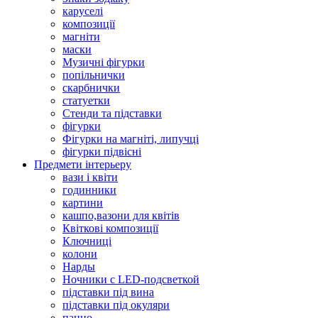
каруселі
композиції
магніти
маски
Музичні фігурки
попільнички
скарбнички
статуетки
Стенди та підставки
фігурки
Фігурки на магніті, липучці
фігурки підвісні
Предмети інтерьеру
вази і квіти
годинники
картини
кашпо,вазони для квітів
Квіткові композиції
Ключниці
колони
Нарды
Ночники с LED-подсветкой
підставки під вина
підставки під окуляри
панно