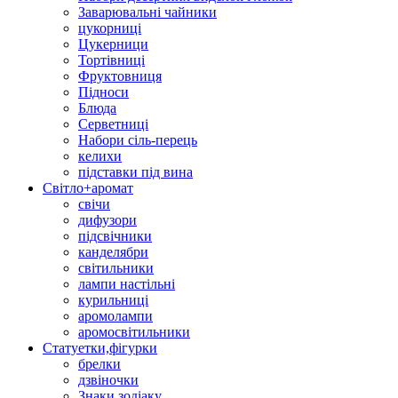
Заварювальні чайники
цукорниці
Цукерници
Тортівниці
Фруктовниця
Підноси
Блюда
Серветниці
Набори сіль-перець
келихи
підставки під вина
Світло+аромат
свічи
дифузори
підсвічники
канделябри
світильники
лампи настільні
курильниці
аромолампи
аромосвітильники
Статуетки,фігурки
брелки
дзвіночки
Знаки зодіаку