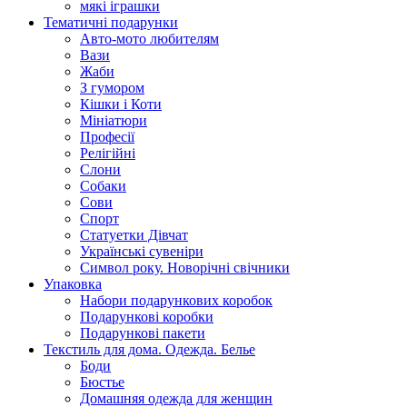
мякі іграшки
Тематичні подарунки
Авто-мото любителям
Вази
Жаби
З гумором
Кішки і Коти
Мініатюри
Професії
Релігійні
Слони
Собаки
Сови
Спорт
Статуетки Дівчат
Українські сувеніри
Символ року. Новорічні свічники
Упаковка
Набори подарункових коробок
Подарункові коробки
Подарункові пакети
Текстиль для дома. Одежда. Белье
Боди
Бюстье
Домашняя одежда для женщин