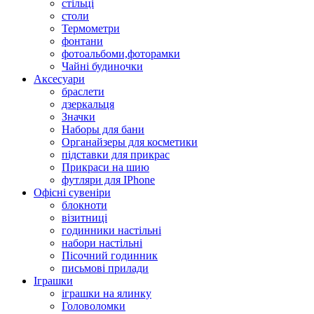
стільці
столи
Термометри
фонтани
фотоальбоми,фоторамки
Чайні будиночки
Аксесуари
браслети
дзеркальця
Значки
Наборы для бани
Органайзеры для косметики
підставки для прикрас
Прикраси на шию
футляри для IPhone
Офісні сувеніри
блокноти
візитниці
годинники настільні
набори настільні
Пісочний годинник
письмові прилади
Іграшки
іграшки на ялинку
Головоломки