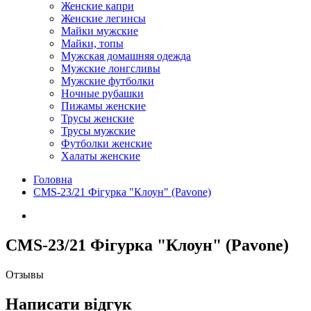
Женские капри
Женские легинсы
Майки мужские
Майки, топы
Мужская домашняя одежда
Мужские лонгсливы
Мужские футболки
Ночные рубашки
Пижамы женские
Трусы женские
Трусы мужские
Футболки женские
Халаты женские
Головна
CMS-23/21 Фігурка "Клоун" (Pavone)
CMS-23/21 Фігурка "Клоун" (Pavone)
Отзывы
Написати відгук