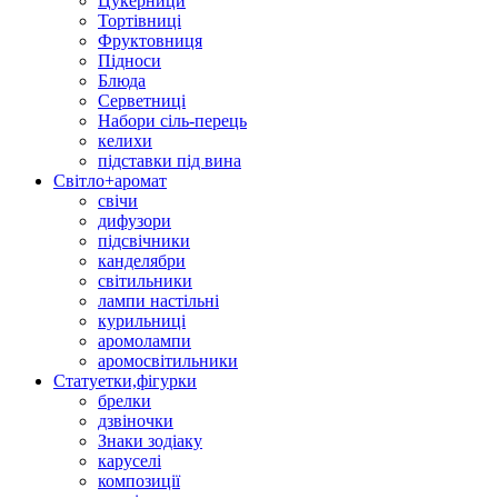
Цукерници
Тортівниці
Фруктовниця
Підноси
Блюда
Серветниці
Набори сіль-перець
келихи
підставки під вина
Світло+аромат
свічи
дифузори
підсвічники
канделябри
світильники
лампи настільні
курильниці
аромолампи
аромосвітильники
Статуетки,фігурки
брелки
дзвіночки
Знаки зодіаку
каруселі
композиції