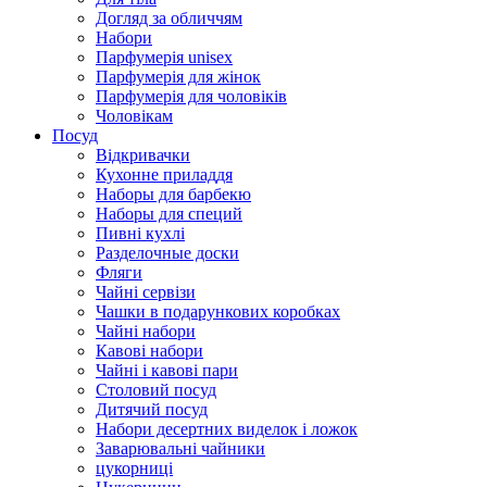
Догляд за обличчям
Набори
Парфумерія unisex
Парфумерія для жінок
Парфумерія для чоловіків
Чоловікам
Посуд
Відкривачки
Кухонне приладдя
Наборы для барбекю
Наборы для специй
Пивні кухлі
Разделочные доски
Фляги
Чайні сервізи
Чашки в подарункових коробках
Чайні набори
Кавові набори
Чайні і кавові пари
Столовий посуд
Дитячий посуд
Набори десертних виделок і ложок
Заварювальні чайники
цукорниці