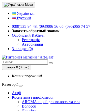
Мова
Українська
Русский
(099)535-94-48, (093)006-56-05, (096)066-74-57
Заказать обратный звонок
Особистий Кабінет
Реєстрація
Авторизація
Закладки (0)
Товарів 0 (0 грн.)
Кошик порожній!
Категорії
Акції
Косметика і парфюмерія
AROMA спрей для волосся та тіла
Волосся
Для тіла