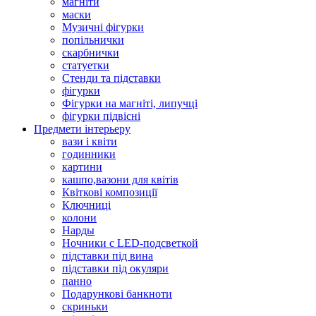
магніти
маски
Музичні фігурки
попільнички
скарбнички
статуетки
Стенди та підставки
фігурки
Фігурки на магніті, липучці
фігурки підвісні
Предмети інтерьеру
вази і квіти
годинники
картини
кашпо,вазони для квітів
Квіткові композиції
Ключниці
колони
Нарды
Ночники с LED-подсветкой
підставки під вина
підставки під окуляри
панно
Подарункові банкноти
скриньки