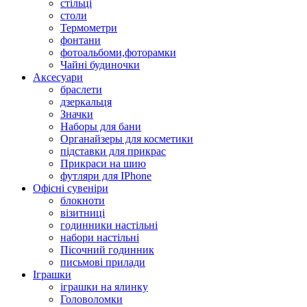
стільці
столи
Термометри
фонтани
фотоальбоми,фоторамки
Чайні будиночки
Аксесуари
браслети
дзеркальця
Значки
Наборы для бани
Органайзеры для косметики
підставки для прикрас
Прикраси на шию
футляри для IPhone
Офісні сувеніри
блокноти
візитниці
годинники настільні
набори настільні
Пісочний годинник
письмові прилади
Іграшки
іграшки на ялинку
Головоломки