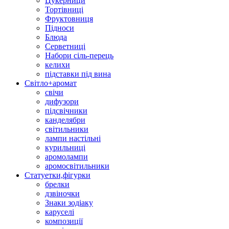
Цукерници
Тортівниці
Фруктовниця
Підноси
Блюда
Серветниці
Набори сіль-перець
келихи
підставки під вина
Світло+аромат
свічи
дифузори
підсвічники
канделябри
світильники
лампи настільні
курильниці
аромолампи
аромосвітильники
Статуетки,фігурки
брелки
дзвіночки
Знаки зодіаку
каруселі
композиції