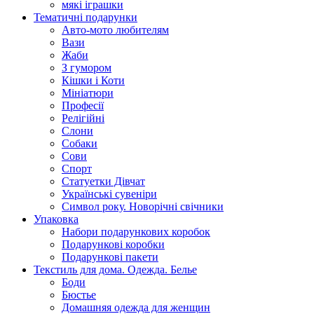
мякі іграшки
Тематичні подарунки
Авто-мото любителям
Вази
Жаби
З гумором
Кішки і Коти
Мініатюри
Професії
Релігійні
Слони
Собаки
Сови
Спорт
Статуетки Дівчат
Українські сувеніри
Символ року. Новорічні свічники
Упаковка
Набори подарункових коробок
Подарункові коробки
Подарункові пакети
Текстиль для дома. Одежда. Белье
Боди
Бюстье
Домашняя одежда для женщин