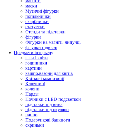
магніти
маски
Музичні фігурки
попільнички
скарбнички
статуетки
Стенди та підставки
фігурки
Фігурки на магніті, липучці
фігурки підвісні
Предмети інтерьеру
вази і квіти
годинники
картини
кашпо,вазони для квітів
Квіткові композиції
Ключниці
колони
Нарды
Ночники с LED-подсветкой
підставки під вина
підставки під окуляри
панно
Подарункові банкноти
скриньки