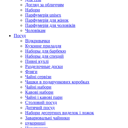
Догляд за обличчям
Набори
Парфумерія unisex
Парфумерія для жінок
Парфумерія для чоловіків
Чоловікам
Посуд
Відкривачки
Кухонне приладдя
Наборы для барбекю
Наборы для специй
Пивні кухлі
Разделочные доски
Фляги
Чайні сервізи
Чашки в подарункових коробках
Чайні набори
Кавові набори
Чайні і кавові пари
Столовий посуд
Дитячий посуд
Набори десертних виделок і ложок
Заварювальні чайники
цукорниці