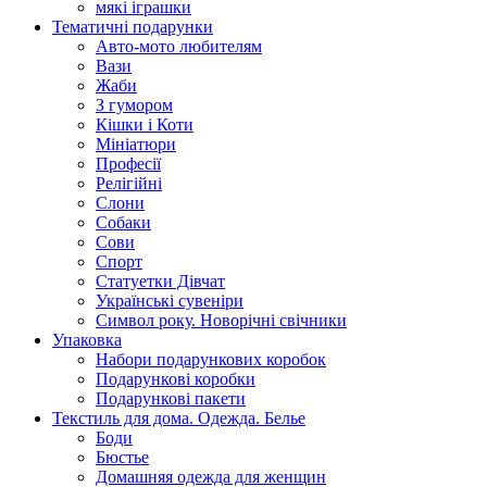
мякі іграшки
Тематичні подарунки
Авто-мото любителям
Вази
Жаби
З гумором
Кішки і Коти
Мініатюри
Професії
Релігійні
Слони
Собаки
Сови
Спорт
Статуетки Дівчат
Українські сувеніри
Символ року. Новорічні свічники
Упаковка
Набори подарункових коробок
Подарункові коробки
Подарункові пакети
Текстиль для дома. Одежда. Белье
Боди
Бюстье
Домашняя одежда для женщин