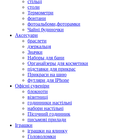
стільці
столи
Термометри
фонтани
фотоальбоми,фоторамки
Чайні будиночки
Аксесуари
браслети
дзеркальця
Значки
Наборы для бани
Органайзеры для косметики
підставки для прикрас
Прикраси на шию
футляри для IPhone
Офісні сувеніри
блокноти
візитниці
годинники настільні
набори настільні
Пісочний годинник
письмові прилади
Іграшки
іграшки на ялинку
Головоломки