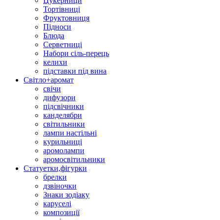
Цукерници
Тортівниці
Фруктовниця
Підноси
Блюда
Серветниці
Набори сіль-перець
келихи
підставки під вина
Світло+аромат
свічи
дифузори
підсвічники
канделябри
світильники
лампи настільні
курильниці
аромолампи
аромосвітильники
Статуетки,фігурки
брелки
дзвіночки
Знаки зодіаку
каруселі
композиції