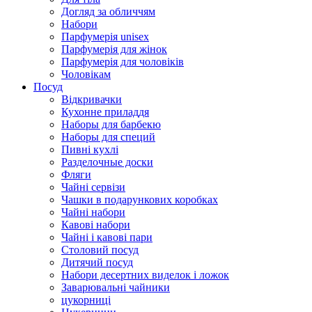
Догляд за обличчям
Набори
Парфумерія unisex
Парфумерія для жінок
Парфумерія для чоловіків
Чоловікам
Посуд
Відкривачки
Кухонне приладдя
Наборы для барбекю
Наборы для специй
Пивні кухлі
Разделочные доски
Фляги
Чайні сервізи
Чашки в подарункових коробках
Чайні набори
Кавові набори
Чайні і кавові пари
Столовий посуд
Дитячий посуд
Набори десертних виделок і ложок
Заварювальні чайники
цукорниці