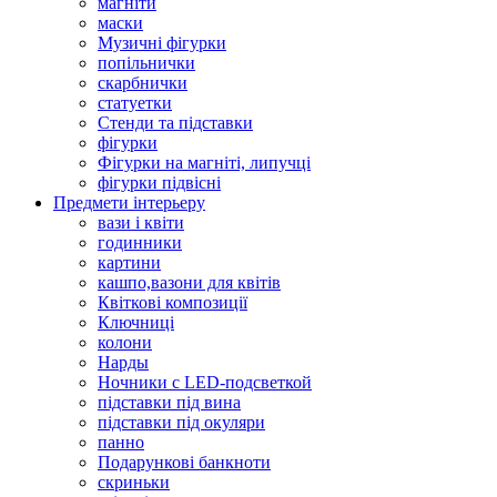
магніти
маски
Музичні фігурки
попільнички
скарбнички
статуетки
Стенди та підставки
фігурки
Фігурки на магніті, липучці
фігурки підвісні
Предмети інтерьеру
вази і квіти
годинники
картини
кашпо,вазони для квітів
Квіткові композиції
Ключниці
колони
Нарды
Ночники с LED-подсветкой
підставки під вина
підставки під окуляри
панно
Подарункові банкноти
скриньки