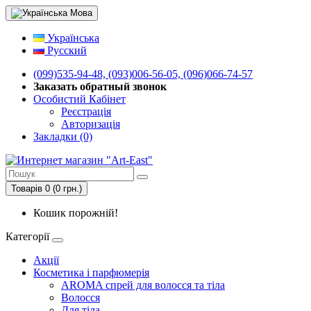
Мова
Українська
Русский
(099)535-94-48, (093)006-56-05, (096)066-74-57
Заказать обратный звонок
Особистий Кабінет
Реєстрація
Авторизація
Закладки (0)
Товарів 0 (0 грн.)
Кошик порожній!
Категорії
Акції
Косметика і парфюмерія
AROMA спрей для волосся та тіла
Волосся
Для тіла