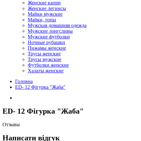
Женские капри
Женские легинсы
Майки мужские
Майки, топы
Мужская домашняя одежда
Мужские лонгсливы
Мужские футболки
Ночные рубашки
Пижамы женские
Трусы женские
Трусы мужские
Футболки женские
Халаты женские
Головна
ED- 12 Фігурка "Жаба"
ED- 12 Фігурка "Жаба"
Отзывы
Написати відгук