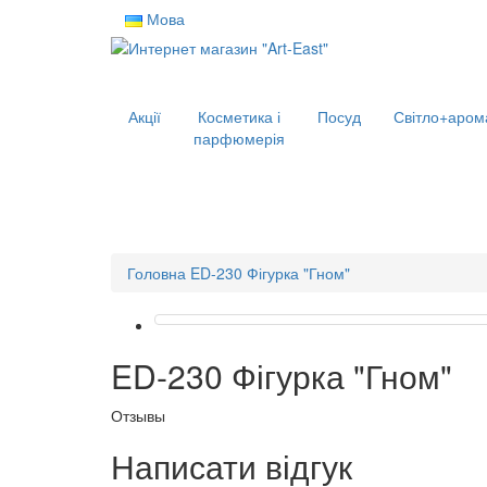
Мова
Акції
Косметика і
Посуд
Світло+аром
парфюмерія
Головна
ED-230 Фігурка "Гном"
ED-230 Фігурка "Гном"
Отзывы
Написати відгук