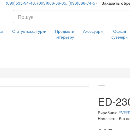
(099)535-94-48, (093)006-56-05, (096)066-74-57
Заказать обр
ат
Статуетки,фігурки
Предмети
Аксесуари
Офісні
інтерьеру
сувеніри
ED-230
Виробник:
EVER
Наявність: Є в н