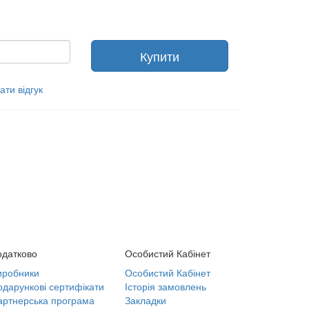
.
Купити
ти відгук
одатково
Особистий Кабінет
иробники
Особистий Кабінет
одарункові сертифікати
Історія замовлень
артнерська програма
Закладки