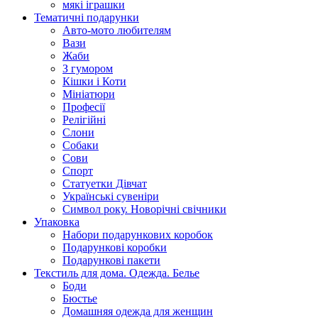
мякі іграшки
Тематичні подарунки
Авто-мото любителям
Вази
Жаби
З гумором
Кішки і Коти
Мініатюри
Професії
Релігійні
Слони
Собаки
Сови
Спорт
Статуетки Дівчат
Українські сувеніри
Символ року. Новорічні свічники
Упаковка
Набори подарункових коробок
Подарункові коробки
Подарункові пакети
Текстиль для дома. Одежда. Белье
Боди
Бюстье
Домашняя одежда для женщин