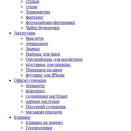
стільці
столи
Термометри
фонтани
фотоальбоми,фоторамки
Чайні будиночки
Аксесуари
браслети
дзеркальця
Значки
Наборы для бани
Органайзеры для косметики
підставки для прикрас
Прикраси на шию
футляри для IPhone
Офісні сувеніри
блокноти
візитниці
годинники настільні
набори настільні
Пісочний годинник
письмові прилади
Іграшки
іграшки на ялинку
Головоломки