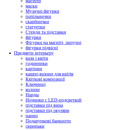
магніти
маски
Музичні фігурки
попільнички
скарбнички
статуетки
Стенди та підставки
фігурки
Фігурки на магніті, липучці
фігурки підвісні
Предмети інтерьеру
вази і квіти
годинники
картини
кашпо,вазони для квітів
Квіткові композиції
Ключниці
колони
Нарды
Ночники с LED-подсветкой
підставки під вина
підставки під окуляри
панно
Подарункові банкноти
скриньки