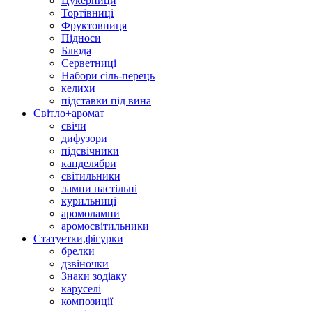
Цукерници
Тортівниці
Фруктовниця
Підноси
Блюда
Серветниці
Набори сіль-перець
келихи
підставки під вина
Світло+аромат
свічи
дифузори
підсвічники
канделябри
світильники
лампи настільні
курильниці
аромолампи
аромосвітильники
Статуетки,фігурки
брелки
дзвіночки
Знаки зодіаку
каруселі
композиції