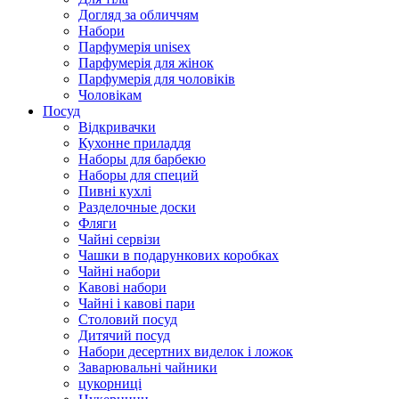
Догляд за обличчям
Набори
Парфумерія unisex
Парфумерія для жінок
Парфумерія для чоловіків
Чоловікам
Посуд
Відкривачки
Кухонне приладдя
Наборы для барбекю
Наборы для специй
Пивні кухлі
Разделочные доски
Фляги
Чайні сервізи
Чашки в подарункових коробках
Чайні набори
Кавові набори
Чайні і кавові пари
Столовий посуд
Дитячий посуд
Набори десертних виделок і ложок
Заварювальні чайники
цукорниці