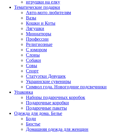
игрушки на елку
Тематические подарки
Авто-мото любителям
Вазы
Кошки и Коты
Лягушки
Миниатюры
Профессии
Религиозные
С юмором
Слоны
Собаки
Совы
Спорт
Статуэтки Девушек
Украинские сувениры
Символ года. Новогодние подсвечники
Упаковка
Наборы подарочных коробок
Подарочные коробки
Подарочные пакеты
Одежда для дома. Белье
Боди
Бюстье
Домашняя одежда для женщин