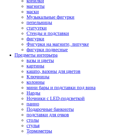
копилки
магниты
маски
Музыкальные фигурки
пепельницы
статуэтки
Стенды и подставки
фигурки
Фигурки на магните, липучке
фигурки подвесные
Предметы интерьера
вазы и цветы
картины
кашпо, вазоны для цветов
Ключницы
колонны
мини бары и подставки под вина
Нарды
Ночники с LED-подсветкой
панно
Подарочные банкноты
подставки для очков
столы
стулья
Термометры