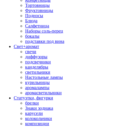
Конфетницы
Тортовницы
Фруктовницы
Подносы
Блюда
Салфетница
Наборы соль-перец
бокалы
подставки под вина
Свет+аромат
свечи
диффузоры
подсвечники
канделябры
светильники
Настольные лампы
курильницы
аромалампы
аромасветильники
Статуэтки, фигурки
брелки
Знаки зодиака
карусели
колокольчики
композиции