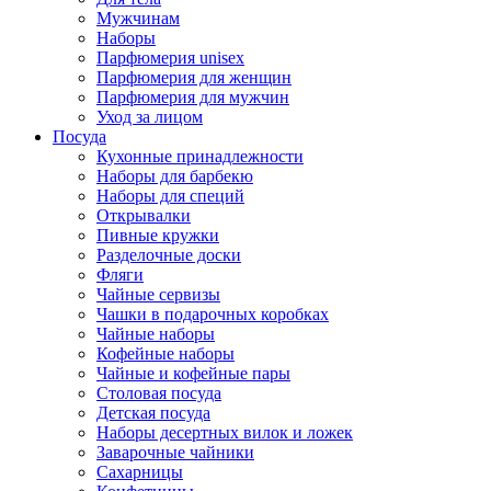
Мужчинам
Наборы
Парфюмерия unisex
Парфюмерия для женщин
Парфюмерия для мужчин
Уход за лицом
Посуда
Кухонные принадлежности
Наборы для барбекю
Наборы для специй
Открывалки
Пивные кружки
Разделочные доски
Фляги
Чайные сервизы
Чашки в подарочных коробках
Чайные наборы
Кофейные наборы
Чайные и кофейные пары
Столовая посуда
Детская посуда
Наборы десертных вилок и ложек
Заварочные чайники
Сахарницы