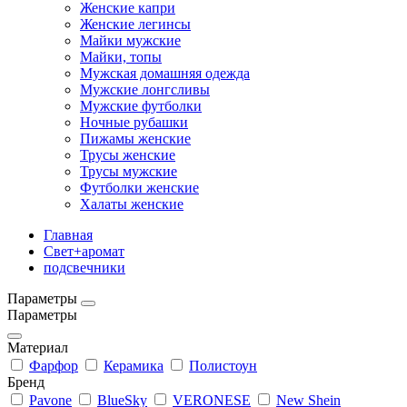
Женские капри
Женские легинсы
Майки мужские
Майки, топы
Мужская домашняя одежда
Мужские лонгсливы
Мужские футболки
Ночные рубашки
Пижамы женские
Трусы женские
Трусы мужские
Футболки женские
Халаты женские
Главная
Свет+аромат
подсвечники
Параметры
Параметры
Материал
Фарфор
Керамика
Полистоун
Бренд
Pavone
BlueSky
VERONESE
New Shein