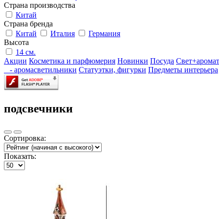
Страна производства
Китай
Страна бренда
Китай
Италия
Германия
Высота
14 см.
Акции
Косметика и парфюмерия
Новинки
Посуда
Свет+арома
- аромасветильники
Статуэтки, фигурки
Предметы интерьера
подсвечники
Сортировка:
Показать: