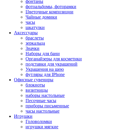
фонтаны
фотоальбомы, фоторамки
Цветочные композиции
Чайные домики
часы
шкатулки
Аксессуары
браслеты
зеркальца
Значки
Наборы для бани
Органайзеры для косметики
подставки для украшений
Украшения на шею
футляры для IPhone
Офисные сувениры
блокноты
визитницы
наборы настольные
Песочные часы
приборы письменные
часы настольные
Игрушки
Головоломки
игрушки мягкие