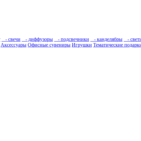
т
- свечи
- диффузоры
- подсвечники
- канделябры
- свет
Аксессуары
Офисные сувениры
Игрушки
Тематические подарк