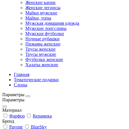
Женские капри
Женские легинсы
Майки мужские
Майки, топы
Мужская домашняя одежда
Мужские лонгсливы
Мужские футболки
Ночные рубашки
Пижамы женские
Трусы женские
Трусы мужские
Футболки женские
Халаты женские
Главная
Тематические подарки
Слоны
Параметры
Параметры
Материал
Фарфор
Керамика
Бренд
Pavone
BlueSky