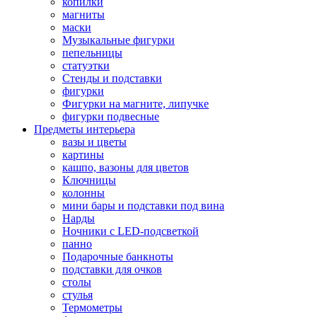
копилки
магниты
маски
Музыкальные фигурки
пепельницы
статуэтки
Стенды и подставки
фигурки
Фигурки на магните, липучке
фигурки подвесные
Предметы интерьера
вазы и цветы
картины
кашпо, вазоны для цветов
Ключницы
колонны
мини бары и подставки под вина
Нарды
Ночники с LED-подсветкой
панно
Подарочные банкноты
подставки для очков
столы
стулья
Термометры