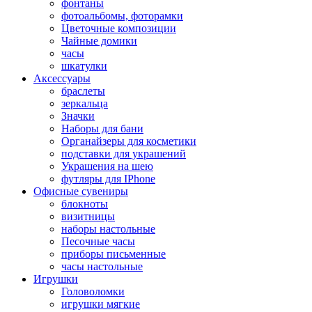
фонтаны
фотоальбомы, фоторамки
Цветочные композиции
Чайные домики
часы
шкатулки
Аксессуары
браслеты
зеркальца
Значки
Наборы для бани
Органайзеры для косметики
подставки для украшений
Украшения на шею
футляры для IPhone
Офисные сувениры
блокноты
визитницы
наборы настольные
Песочные часы
приборы письменные
часы настольные
Игрушки
Головоломки
игрушки мягкие