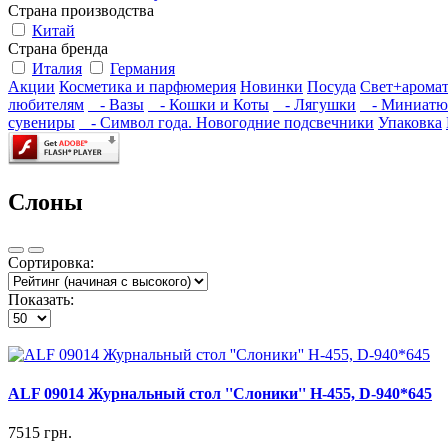
Страна производства
Китай
Страна бренда
Италия
Германия
Акции
Косметика и парфюмерия
Новинки
Посуда
Свет+арома
любителям
- Вазы
- Кошки и Коты
- Лягушки
- Миниатю
сувениры
- Символ года. Новогодние подсвечники
Упаковка
Слоны
Сортировка:
Показать:
ALF 09014 Журнальный стол ''Слоники'' H-455, D-940*645
7515 грн.