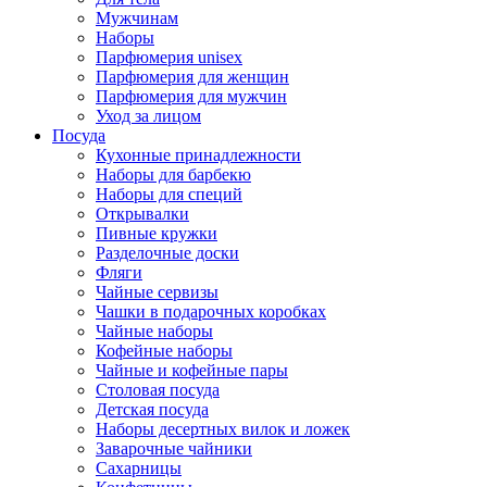
Мужчинам
Наборы
Парфюмерия unisex
Парфюмерия для женщин
Парфюмерия для мужчин
Уход за лицом
Посуда
Кухонные принадлежности
Наборы для барбекю
Наборы для специй
Открывалки
Пивные кружки
Разделочные доски
Фляги
Чайные сервизы
Чашки в подарочных коробках
Чайные наборы
Кофейные наборы
Чайные и кофейные пары
Столовая посуда
Детская посуда
Наборы десертных вилок и ложек
Заварочные чайники
Сахарницы