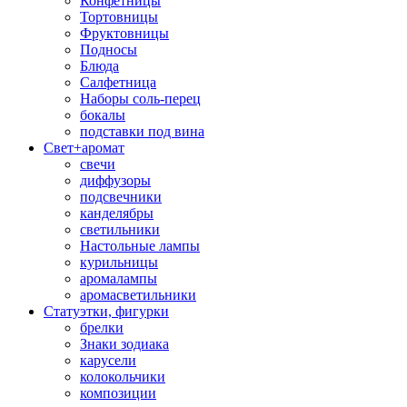
Конфетницы
Тортовницы
Фруктовницы
Подносы
Блюда
Салфетница
Наборы соль-перец
бокалы
подставки под вина
Свет+аромат
свечи
диффузоры
подсвечники
канделябры
светильники
Настольные лампы
курильницы
аромалампы
аромасветильники
Статуэтки, фигурки
брелки
Знаки зодиака
карусели
колокольчики
композиции