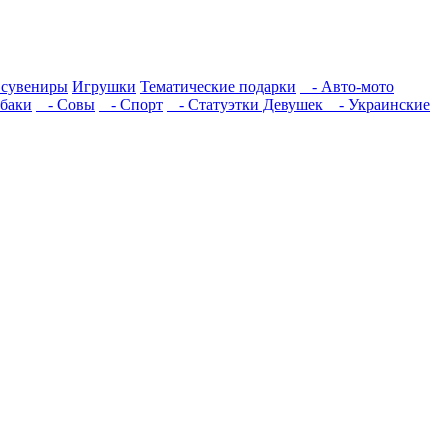
сувениры
Игрушки
Тематические подарки
- Авто-мото
баки
- Совы
- Спорт
- Статуэтки Девушек
- Украинские