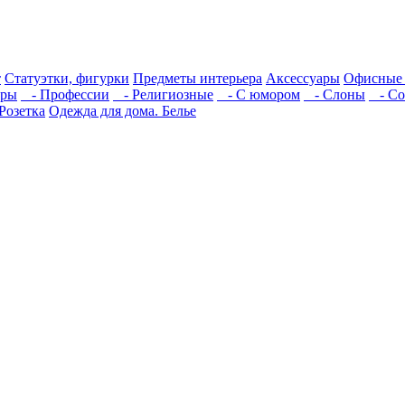
т
Статуэтки, фигурки
Предметы интерьера
Аксессуары
Офисные 
ры
- Профессии
- Религиозные
- С юмором
- Слоны
- Со
Розетка
Одежда для дома. Белье