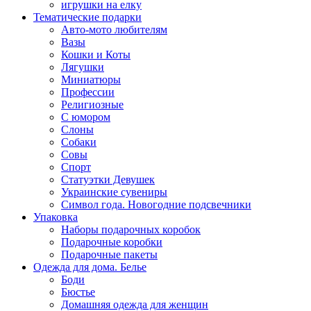
игрушки на елку
Тематические подарки
Авто-мото любителям
Вазы
Кошки и Коты
Лягушки
Миниатюры
Профессии
Религиозные
С юмором
Слоны
Собаки
Совы
Спорт
Статуэтки Девушек
Украинские сувениры
Символ года. Новогодние подсвечники
Упаковка
Наборы подарочных коробок
Подарочные коробки
Подарочные пакеты
Одежда для дома. Белье
Боди
Бюстье
Домашняя одежда для женщин