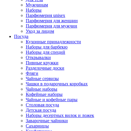
Мужчинам
Наборы
Парфюмерия unisex
Парфюмерия для женщин
Парфюмерия для мужчин
Уход за лицом
Посуда
Кухонные принадлежности
Наборы для барбекю
Наборы для специй
Открывалки
Пивные кружки
Разделочные доски
Фляги
Чайные сервизы
Чашки в подарочных коробках
Чайные наборы
Кофейные наборы
Чайные и кофейные пары
Столовая посуда
Детская посуда
Наборы десертных вилок и ложек
Заварочные чайники
Сахарницы