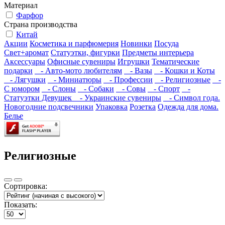
Материал
Фарфор
Страна производства
Китай
Акции
Косметика и парфюмерия
Новинки
Посуда
Свет+аромат
Статуэтки, фигурки
Предметы интерьера
Аксессуары
Офисные сувениры
Игрушки
Тематические
подарки
- Авто-мото любителям
- Вазы
- Кошки и Коты
- Лягушки
- Миниатюры
- Профессии
- Религиозные
-
С юмором
- Слоны
- Собаки
- Совы
- Спорт
-
Статуэтки Девушек
- Украинские сувениры
- Символ года.
Новогодние подсвечники
Упаковка
Розетка
Одежда для дома.
Белье
Религиозные
Сортировка:
Показать: