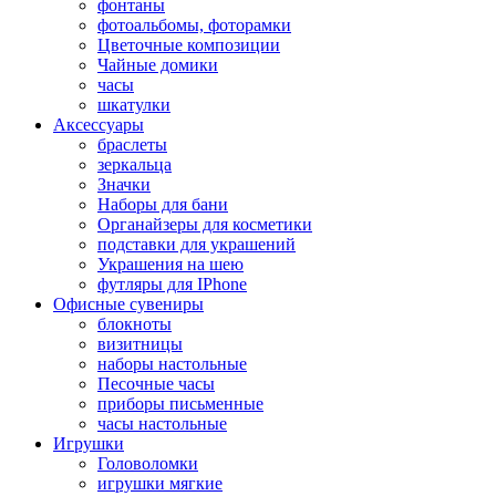
фонтаны
фотоальбомы, фоторамки
Цветочные композиции
Чайные домики
часы
шкатулки
Аксессуары
браслеты
зеркальца
Значки
Наборы для бани
Органайзеры для косметики
подставки для украшений
Украшения на шею
футляры для IPhone
Офисные сувениры
блокноты
визитницы
наборы настольные
Песочные часы
приборы письменные
часы настольные
Игрушки
Головоломки
игрушки мягкие